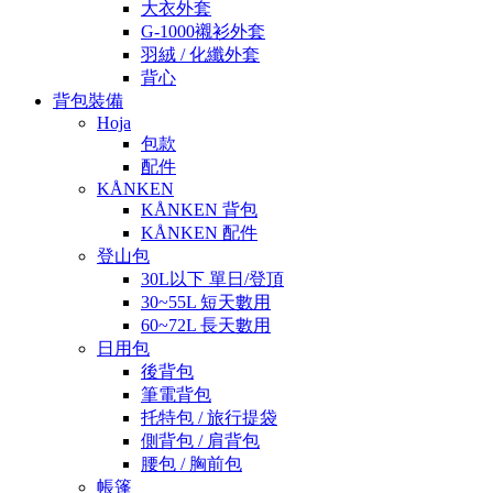
大衣外套
G-1000襯衫外套
羽絨 / 化纖外套
背心
背包裝備
Hoja
包款
配件
KÅNKEN
KÅNKEN 背包
KÅNKEN 配件
登山包
30L以下 單日/登頂
30~55L 短天數用
60~72L 長天數用
日用包
後背包
筆電背包
托特包 / 旅行提袋
側背包 / 肩背包
腰包 / 胸前包
帳篷