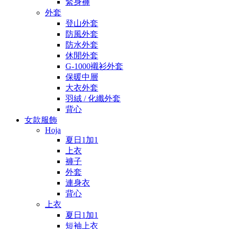
緊身褲
外套
登山外套
防風外套
防水外套
休閒外套
G-1000襯衫外套
保暖中層
大衣外套
羽絨 / 化纖外套
背心
女款服飾
Hoja
夏日1加1
上衣
褲子
外套
連身衣
背心
上衣
夏日1加1
短袖上衣