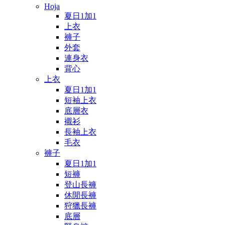
Hoja
夏日1加1
上衣
褲子
外套
連身衣
背心
上衣
夏日1加1
短袖上衣
底層衣
襯衫
長袖上衣
毛衣
褲子
夏日1加1
短褲
登山長褲
休閒長褲
狩獵長褲
底層