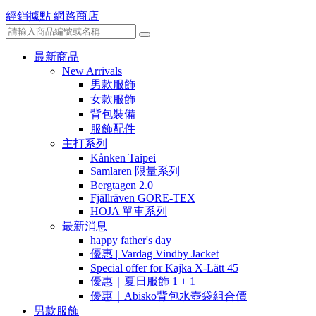
經銷據點
網路商店
最新商品
New Arrivals
男款服飾
女款服飾
背包裝備
服飾配件
主打系列
Kånken Taipei
Samlaren 限量系列
Bergtagen 2.0
Fjällräven GORE-TEX
HOJA 單車系列
最新消息
happy father's day
優惠 | Vardag Vindby Jacket
Special offer for Kajka X-Lätt 45
優惠｜夏日服飾 1 + 1
優惠｜Abisko背包水壺袋組合價
男款服飾