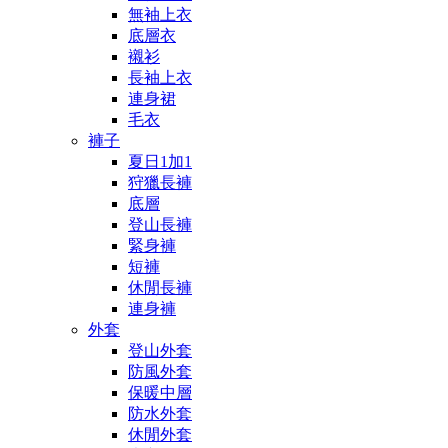
無袖上衣
底層衣
襯衫
長袖上衣
連身裙
毛衣
褲子
夏日1加1
狩獵長褲
底層
登山長褲
緊身褲
短褲
休閒長褲
連身褲
外套
登山外套
防風外套
保暖中層
防水外套
休閒外套