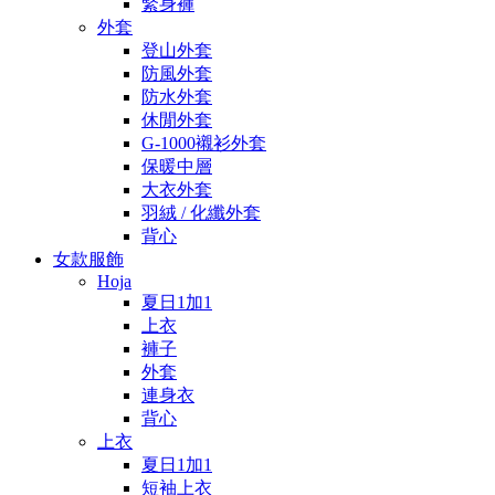
緊身褲
外套
登山外套
防風外套
防水外套
休閒外套
G-1000襯衫外套
保暖中層
大衣外套
羽絨 / 化纖外套
背心
女款服飾
Hoja
夏日1加1
上衣
褲子
外套
連身衣
背心
上衣
夏日1加1
短袖上衣