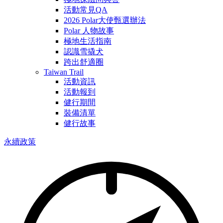
活動常見QA
2026 Polar大使甄選辦法
Polar 人物故事
極地生活指南
認識雪撬犬
跨出舒適圈
Taiwan Trail
活動資訊
活動報到
健行期間
裝備清單
健行故事
永續政策