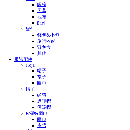
帳篷
天幕
地布
配件
配件
錢包&小包
旅行收納
背包套
其他
服飾配件
Hoja
帽子
襪子
圍巾
帽子
頭帶
遮陽帽
保暖帽
皮帶&圍巾
圍巾
皮帶