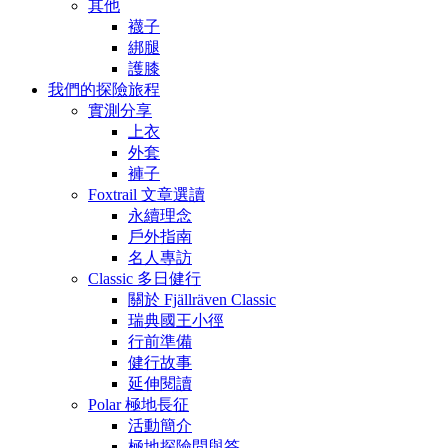
其他
襪子
綁腿
護膝
我們的探險旅程
實測分享
上衣
外套
褲子
Foxtrail 文章選讀
永續理念
戶外指南
名人專訪
Classic 多日健行
關於 Fjällräven Classic
瑞典國王小徑
行前準備
健行故事
延伸閱讀
Polar 極地長征
活動簡介
極地探險問與答