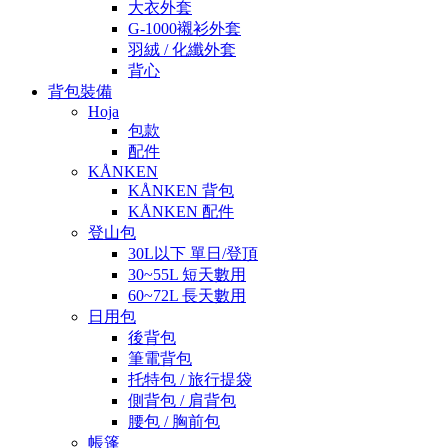
大衣外套
G-1000襯衫外套
羽絨 / 化纖外套
背心
背包裝備
Hoja
包款
配件
KÅNKEN
KÅNKEN 背包
KÅNKEN 配件
登山包
30L以下 單日/登頂
30~55L 短天數用
60~72L 長天數用
日用包
後背包
筆電背包
托特包 / 旅行提袋
側背包 / 肩背包
腰包 / 胸前包
帳篷