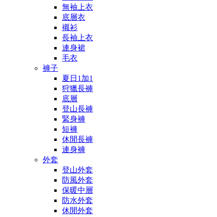
無袖上衣
底層衣
襯衫
長袖上衣
連身裙
毛衣
褲子
夏日1加1
狩獵長褲
底層
登山長褲
緊身褲
短褲
休閒長褲
連身褲
外套
登山外套
防風外套
保暖中層
防水外套
休閒外套