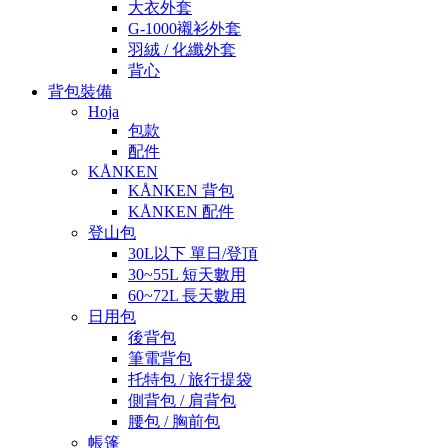
大衣外套
G-1000襯衫外套
羽絨 / 化纖外套
背心
背包裝備
Hoja
包款
配件
KÅNKEN
KÅNKEN 背包
KÅNKEN 配件
登山包
30L以下 單日/登頂
30~55L 短天數用
60~72L 長天數用
日用包
後背包
筆電背包
托特包 / 旅行提袋
側背包 / 肩背包
腰包 / 胸前包
帳篷