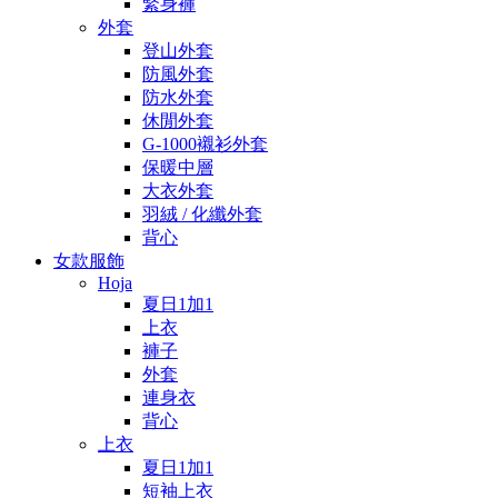
緊身褲
外套
登山外套
防風外套
防水外套
休閒外套
G-1000襯衫外套
保暖中層
大衣外套
羽絨 / 化纖外套
背心
女款服飾
Hoja
夏日1加1
上衣
褲子
外套
連身衣
背心
上衣
夏日1加1
短袖上衣