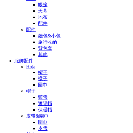
帳篷
天幕
地布
配件
配件
錢包&小包
旅行收納
背包套
其他
服飾配件
Hoja
帽子
襪子
圍巾
帽子
頭帶
遮陽帽
保暖帽
皮帶&圍巾
圍巾
皮帶