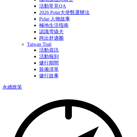
活動常見QA
2026 Polar大使甄選辦法
Polar 人物故事
極地生活指南
認識雪撬犬
跨出舒適圈
Taiwan Trail
活動資訊
活動報到
健行期間
裝備清單
健行故事
永續政策