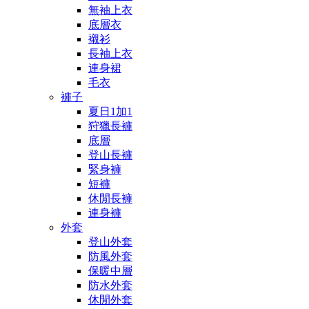
無袖上衣
底層衣
襯衫
長袖上衣
連身裙
毛衣
褲子
夏日1加1
狩獵長褲
底層
登山長褲
緊身褲
短褲
休閒長褲
連身褲
外套
登山外套
防風外套
保暖中層
防水外套
休閒外套