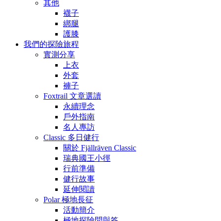
其他
襪子
綁腿
護膝
我們的探險旅程
實測分享
上衣
外套
褲子
Foxtrail 文章選讀
永續理念
戶外指南
名人專訪
Classic 多日健行
關於 Fjällräven Classic
瑞典國王小徑
行前準備
健行故事
延伸閱讀
Polar 極地長征
活動簡介
極地探險問與答