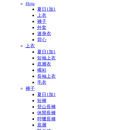
Hoja
夏日1加1
上衣
褲子
外套
連身衣
背心
上衣
夏日1加1
短袖上衣
底層衣
襯衫
長袖上衣
毛衣
褲子
夏日1加1
短褲
登山長褲
休閒長褲
狩獵長褲
底層