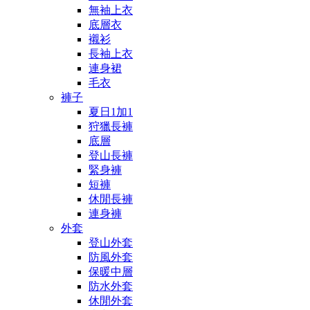
無袖上衣
底層衣
襯衫
長袖上衣
連身裙
毛衣
褲子
夏日1加1
狩獵長褲
底層
登山長褲
緊身褲
短褲
休閒長褲
連身褲
外套
登山外套
防風外套
保暖中層
防水外套
休閒外套