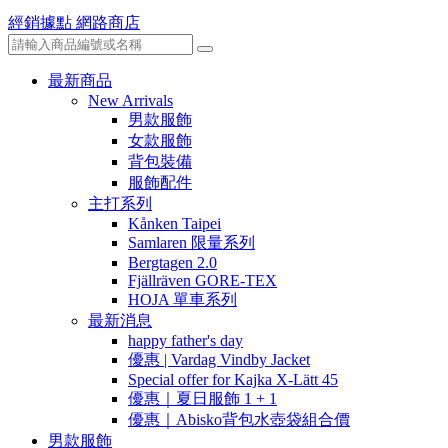
經銷據點
網路商店
最新商品
New Arrivals
男款服飾
女款服飾
背包裝備
服飾配件
主打系列
Kånken Taipei
Samlaren 限量系列
Bergtagen 2.0
Fjällräven GORE-TEX
HOJA 單車系列
最新消息
happy father's day
優惠 | Vardag Vindby Jacket
Special offer for Kajka X-Lätt 45
優惠｜夏日服飾 1 + 1
優惠｜Abisko背包水壺袋組合價
男款服飾