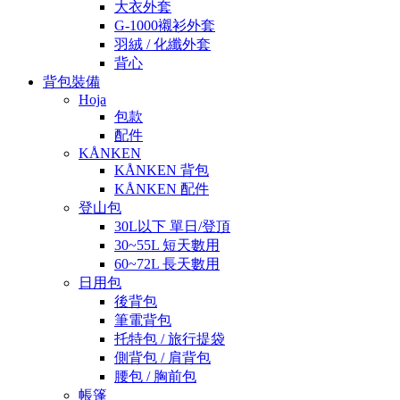
大衣外套
G-1000襯衫外套
羽絨 / 化纖外套
背心
背包裝備
Hoja
包款
配件
KÅNKEN
KÅNKEN 背包
KÅNKEN 配件
登山包
30L以下 單日/登頂
30~55L 短天數用
60~72L 長天數用
日用包
後背包
筆電背包
托特包 / 旅行提袋
側背包 / 肩背包
腰包 / 胸前包
帳篷