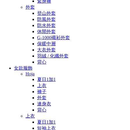
緊身褲
外套
登山外套
防風外套
防水外套
休閒外套
G-1000襯衫外套
保暖中層
大衣外套
羽絨 / 化纖外套
背心
女款服飾
Hoja
夏日1加1
上衣
褲子
外套
連身衣
背心
上衣
夏日1加1
短袖上衣