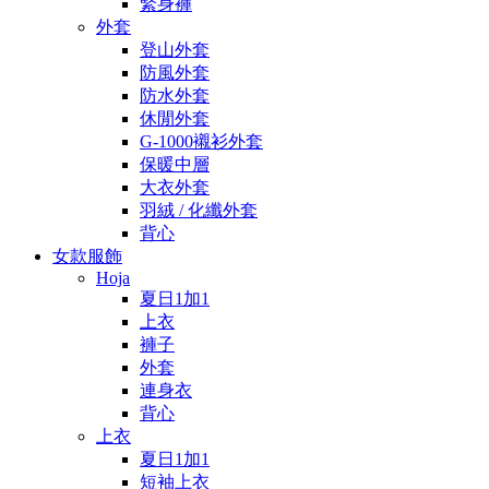
緊身褲
外套
登山外套
防風外套
防水外套
休閒外套
G-1000襯衫外套
保暖中層
大衣外套
羽絨 / 化纖外套
背心
女款服飾
Hoja
夏日1加1
上衣
褲子
外套
連身衣
背心
上衣
夏日1加1
短袖上衣