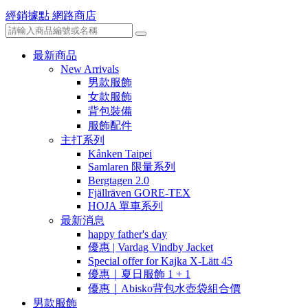
經銷據點
網路商店
最新商品
New Arrivals
男款服飾
女款服飾
背包裝備
服飾配件
主打系列
Kånken Taipei
Samlaren 限量系列
Bergtagen 2.0
Fjällräven GORE-TEX
HOJA 單車系列
最新消息
happy father's day
優惠 | Vardag Vindby Jacket
Special offer for Kajka X-Lätt 45
優惠｜夏日服飾 1 + 1
優惠｜Abisko背包水壺袋組合價
男款服飾