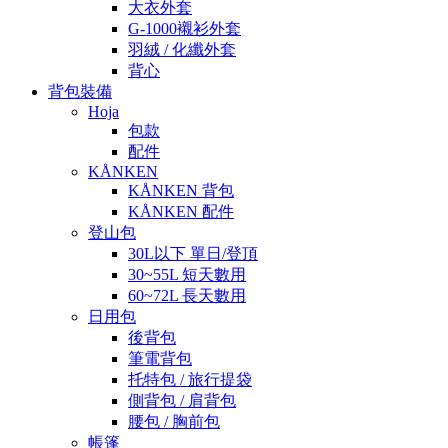
大衣外套
G-1000襯衫外套
羽絨 / 化纖外套
背心
背包裝備
Hoja
包款
配件
KÅNKEN
KÅNKEN 背包
KÅNKEN 配件
登山包
30L以下 單日/登頂
30~55L 短天數用
60~72L 長天數用
日用包
後背包
筆電背包
托特包 / 旅行提袋
側背包 / 肩背包
腰包 / 胸前包
帳篷