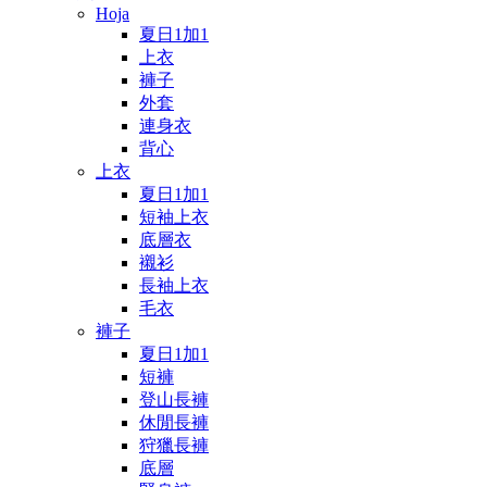
Hoja
夏日1加1
上衣
褲子
外套
連身衣
背心
上衣
夏日1加1
短袖上衣
底層衣
襯衫
長袖上衣
毛衣
褲子
夏日1加1
短褲
登山長褲
休閒長褲
狩獵長褲
底層