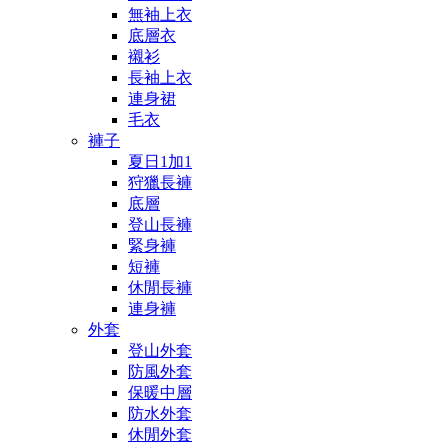
無袖上衣
底層衣
襯衫
長袖上衣
連身裙
毛衣
褲子
夏日1加1
狩獵長褲
底層
登山長褲
緊身褲
短褲
休閒長褲
連身褲
外套
登山外套
防風外套
保暖中層
防水外套
休閒外套