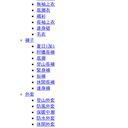
無袖上衣
底層衣
襯衫
長袖上衣
連身裙
毛衣
褲子
夏日1加1
狩獵長褲
底層
登山長褲
緊身褲
短褲
休閒長褲
連身褲
外套
登山外套
防風外套
保暖中層
防水外套
休閒外套