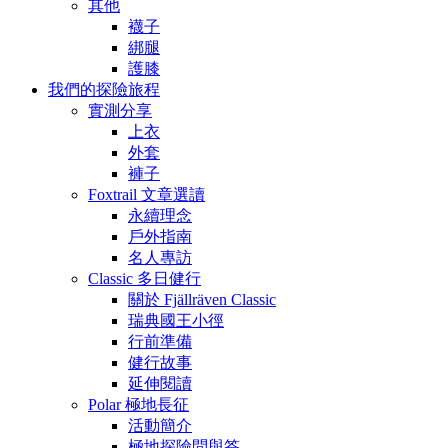
其他
襪子
綁腿
護膝
我們的探險旅程
實測分享
上衣
外套
褲子
Foxtrail 文章選讀
永續理念
戶外指南
名人專訪
Classic 多日健行
關於 Fjällräven Classic
瑞典國王小徑
行前準備
健行故事
延伸閱讀
Polar 極地長征
活動簡介
極地探險問與答