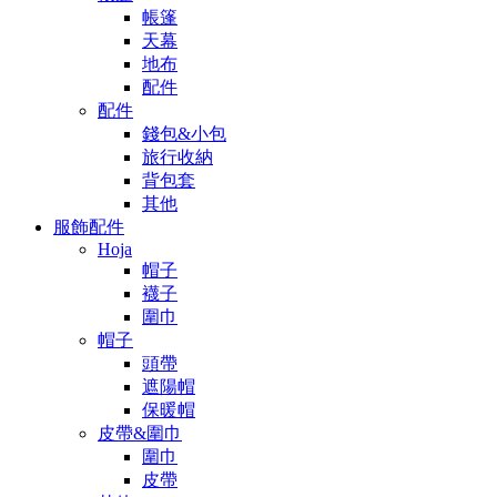
帳篷
天幕
地布
配件
配件
錢包&小包
旅行收納
背包套
其他
服飾配件
Hoja
帽子
襪子
圍巾
帽子
頭帶
遮陽帽
保暖帽
皮帶&圍巾
圍巾
皮帶