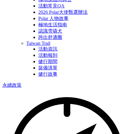
活動常見QA
2026 Polar大使甄選辦法
Polar 人物故事
極地生活指南
認識雪撬犬
跨出舒適圈
Taiwan Trail
活動資訊
活動報到
健行期間
裝備清單
健行故事
永續政策