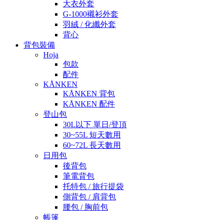
大衣外套
G-1000襯衫外套
羽絨 / 化纖外套
背心
背包裝備
Hoja
包款
配件
KÅNKEN
KÅNKEN 背包
KÅNKEN 配件
登山包
30L以下 單日/登頂
30~55L 短天數用
60~72L 長天數用
日用包
後背包
筆電背包
托特包 / 旅行提袋
側背包 / 肩背包
腰包 / 胸前包
帳篷