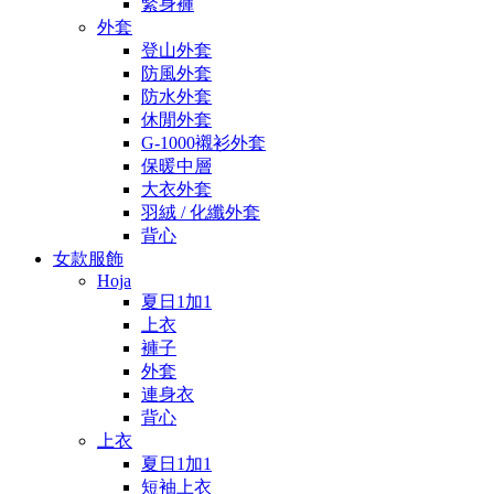
緊身褲
外套
登山外套
防風外套
防水外套
休閒外套
G-1000襯衫外套
保暖中層
大衣外套
羽絨 / 化纖外套
背心
女款服飾
Hoja
夏日1加1
上衣
褲子
外套
連身衣
背心
上衣
夏日1加1
短袖上衣