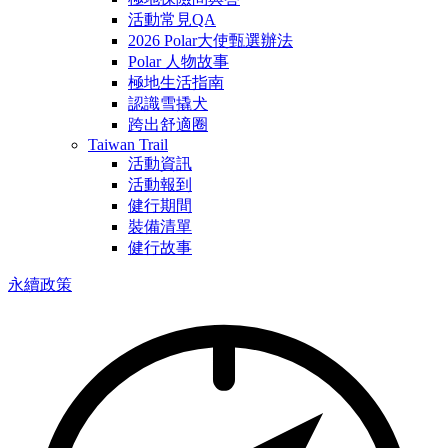
活動常見QA
2026 Polar大使甄選辦法
Polar 人物故事
極地生活指南
認識雪撬犬
跨出舒適圈
Taiwan Trail
活動資訊
活動報到
健行期間
裝備清單
健行故事
永續政策