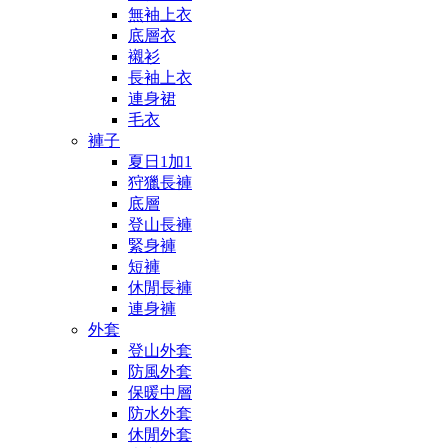
無袖上衣
底層衣
襯衫
長袖上衣
連身裙
毛衣
褲子
夏日1加1
狩獵長褲
底層
登山長褲
緊身褲
短褲
休閒長褲
連身褲
外套
登山外套
防風外套
保暖中層
防水外套
休閒外套