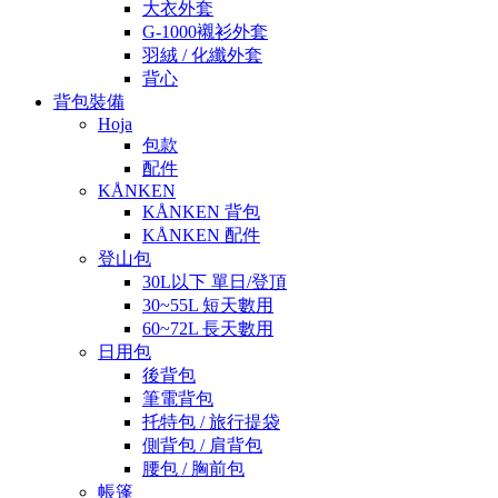
大衣外套
G-1000襯衫外套
羽絨 / 化纖外套
背心
背包裝備
Hoja
包款
配件
KÅNKEN
KÅNKEN 背包
KÅNKEN 配件
登山包
30L以下 單日/登頂
30~55L 短天數用
60~72L 長天數用
日用包
後背包
筆電背包
托特包 / 旅行提袋
側背包 / 肩背包
腰包 / 胸前包
帳篷