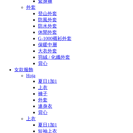
緊身褲
外套
登山外套
防風外套
防水外套
休閒外套
G-1000襯衫外套
保暖中層
大衣外套
羽絨 / 化纖外套
背心
女款服飾
Hoja
夏日1加1
上衣
褲子
外套
連身衣
背心
上衣
夏日1加1
短袖上衣