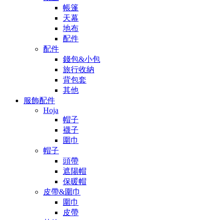
帳篷
天幕
地布
配件
配件
錢包&小包
旅行收納
背包套
其他
服飾配件
Hoja
帽子
襪子
圍巾
帽子
頭帶
遮陽帽
保暖帽
皮帶&圍巾
圍巾
皮帶