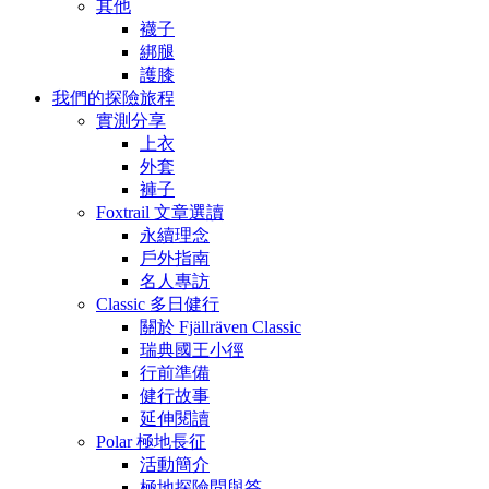
其他
襪子
綁腿
護膝
我們的探險旅程
實測分享
上衣
外套
褲子
Foxtrail 文章選讀
永續理念
戶外指南
名人專訪
Classic 多日健行
關於 Fjällräven Classic
瑞典國王小徑
行前準備
健行故事
延伸閱讀
Polar 極地長征
活動簡介
極地探險問與答