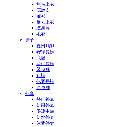
無袖上衣
底層衣
襯衫
長袖上衣
連身裙
毛衣
褲子
夏日1加1
狩獵長褲
底層
登山長褲
緊身褲
短褲
休閒長褲
連身褲
外套
登山外套
防風外套
保暖中層
防水外套
休閒外套