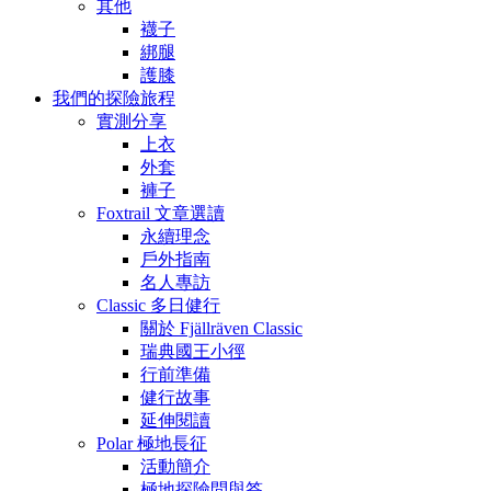
其他
襪子
綁腿
護膝
我們的探險旅程
實測分享
上衣
外套
褲子
Foxtrail 文章選讀
永續理念
戶外指南
名人專訪
Classic 多日健行
關於 Fjällräven Classic
瑞典國王小徑
行前準備
健行故事
延伸閱讀
Polar 極地長征
活動簡介
極地探險問與答