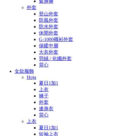
緊身褲
外套
登山外套
防風外套
防水外套
休閒外套
G-1000襯衫外套
保暖中層
大衣外套
羽絨 / 化纖外套
背心
女款服飾
Hoja
夏日1加1
上衣
褲子
外套
連身衣
背心
上衣
夏日1加1
短袖上衣