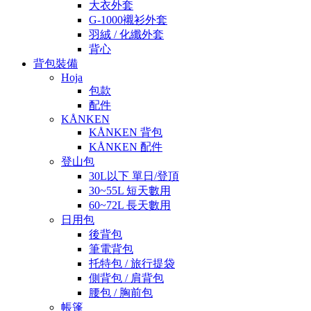
大衣外套
G-1000襯衫外套
羽絨 / 化纖外套
背心
背包裝備
Hoja
包款
配件
KÅNKEN
KÅNKEN 背包
KÅNKEN 配件
登山包
30L以下 單日/登頂
30~55L 短天數用
60~72L 長天數用
日用包
後背包
筆電背包
托特包 / 旅行提袋
側背包 / 肩背包
腰包 / 胸前包
帳篷