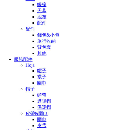
帳篷
天幕
地布
配件
配件
錢包&小包
旅行收納
背包套
其他
服飾配件
Hoja
帽子
襪子
圍巾
帽子
頭帶
遮陽帽
保暖帽
皮帶&圍巾
圍巾
皮帶