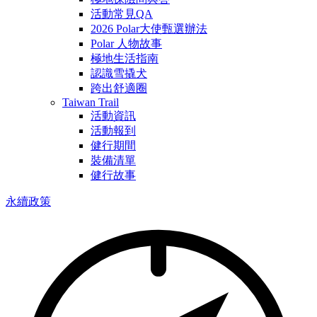
活動常見QA
2026 Polar大使甄選辦法
Polar 人物故事
極地生活指南
認識雪撬犬
跨出舒適圈
Taiwan Trail
活動資訊
活動報到
健行期間
裝備清單
健行故事
永續政策