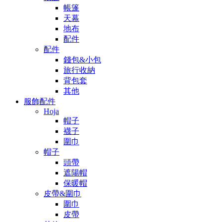
帳篷
天幕
地布
配件
配件
錢包&小包
旅行收納
背包套
其他
服飾配件
Hoja
帽子
襪子
圍巾
帽子
頭帶
遮陽帽
保暖帽
皮帶&圍巾
圍巾
皮帶