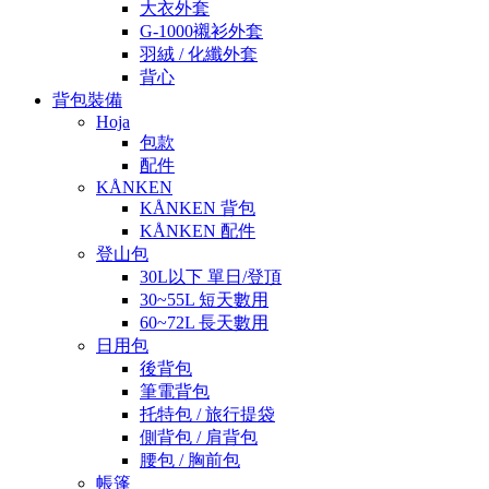
大衣外套
G-1000襯衫外套
羽絨 / 化纖外套
背心
背包裝備
Hoja
包款
配件
KÅNKEN
KÅNKEN 背包
KÅNKEN 配件
登山包
30L以下 單日/登頂
30~55L 短天數用
60~72L 長天數用
日用包
後背包
筆電背包
托特包 / 旅行提袋
側背包 / 肩背包
腰包 / 胸前包
帳篷