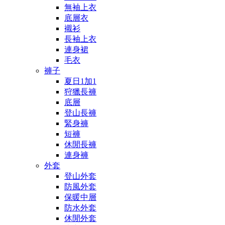
無袖上衣
底層衣
襯衫
長袖上衣
連身裙
毛衣
褲子
夏日1加1
狩獵長褲
底層
登山長褲
緊身褲
短褲
休閒長褲
連身褲
外套
登山外套
防風外套
保暖中層
防水外套
休閒外套