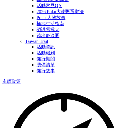
活動常見QA
2026 Polar大使甄選辦法
Polar 人物故事
極地生活指南
認識雪撬犬
跨出舒適圈
Taiwan Trail
活動資訊
活動報到
健行期間
裝備清單
健行故事
永續政策