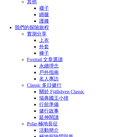
其他
襪子
綁腿
護膝
我們的探險旅程
實測分享
上衣
外套
褲子
Foxtrail 文章選讀
永續理念
戶外指南
名人專訪
Classic 多日健行
關於 Fjällräven Classic
瑞典國王小徑
行前準備
健行故事
延伸閱讀
Polar 極地長征
活動簡介
極地探險問與答