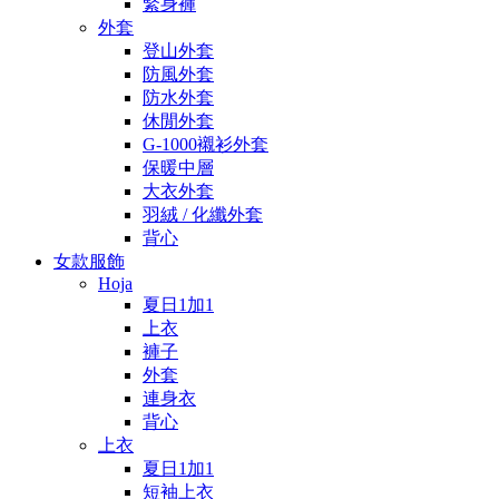
緊身褲
外套
登山外套
防風外套
防水外套
休閒外套
G-1000襯衫外套
保暖中層
大衣外套
羽絨 / 化纖外套
背心
女款服飾
Hoja
夏日1加1
上衣
褲子
外套
連身衣
背心
上衣
夏日1加1
短袖上衣