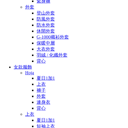
緊身褲
外套
登山外套
防風外套
防水外套
休閒外套
G-1000襯衫外套
保暖中層
大衣外套
羽絨 / 化纖外套
背心
女款服飾
Hoja
夏日1加1
上衣
褲子
外套
連身衣
背心
上衣
夏日1加1
短袖上衣