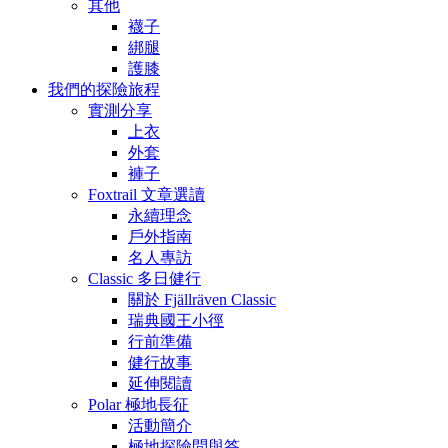
其他
襪子
綁腿
護膝
我們的探險旅程
實測分享
上衣
外套
褲子
Foxtrail 文章選讀
永續理念
戶外指南
名人專訪
Classic 多日健行
關於 Fjällräven Classic
瑞典國王小徑
行前準備
健行故事
延伸閱讀
Polar 極地長征
活動簡介
極地探險問與答