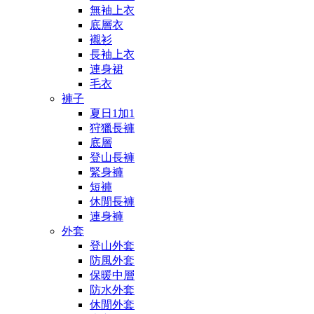
無袖上衣
底層衣
襯衫
長袖上衣
連身裙
毛衣
褲子
夏日1加1
狩獵長褲
底層
登山長褲
緊身褲
短褲
休閒長褲
連身褲
外套
登山外套
防風外套
保暖中層
防水外套
休閒外套