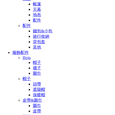
帳篷
天幕
地布
配件
配件
錢包&小包
旅行收納
背包套
其他
服飾配件
Hoja
帽子
襪子
圍巾
帽子
頭帶
遮陽帽
保暖帽
皮帶&圍巾
圍巾
皮帶