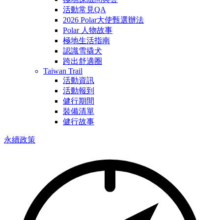
活動常見QA
2026 Polar大使甄選辦法
Polar 人物故事
極地生活指南
認識雪撬犬
跨出舒適圈
Taiwan Trail
活動資訊
活動報到
健行期間
裝備清單
健行故事
永續政策