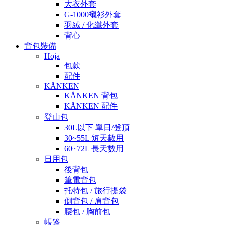
大衣外套
G-1000襯衫外套
羽絨 / 化纖外套
背心
背包裝備
Hoja
包款
配件
KÅNKEN
KÅNKEN 背包
KÅNKEN 配件
登山包
30L以下 單日/登頂
30~55L 短天數用
60~72L 長天數用
日用包
後背包
筆電背包
托特包 / 旅行提袋
側背包 / 肩背包
腰包 / 胸前包
帳篷