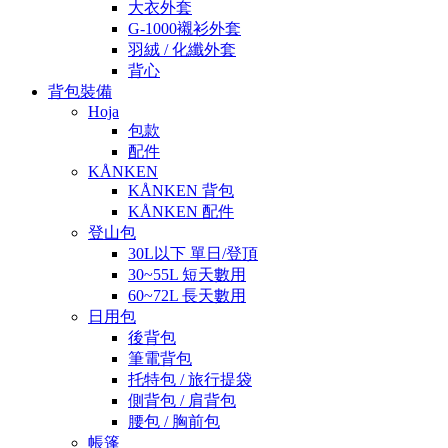
大衣外套
G-1000襯衫外套
羽絨 / 化纖外套
背心
背包裝備
Hoja
包款
配件
KÅNKEN
KÅNKEN 背包
KÅNKEN 配件
登山包
30L以下 單日/登頂
30~55L 短天數用
60~72L 長天數用
日用包
後背包
筆電背包
托特包 / 旅行提袋
側背包 / 肩背包
腰包 / 胸前包
帳篷