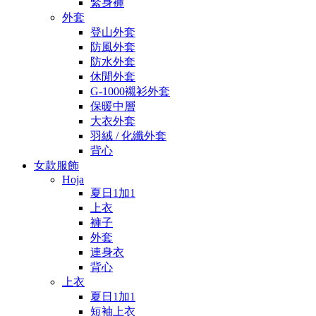
緊身褲
外套
登山外套
防風外套
防水外套
休閒外套
G-1000襯衫外套
保暖中層
大衣外套
羽絨 / 化纖外套
背心
女款服飾
Hoja
夏日1加1
上衣
褲子
外套
連身衣
背心
上衣
夏日1加1
短袖上衣