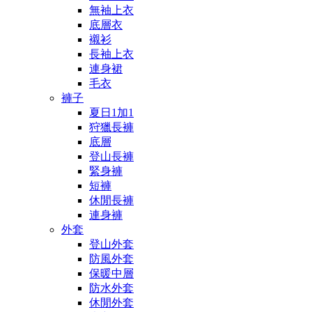
無袖上衣
底層衣
襯衫
長袖上衣
連身裙
毛衣
褲子
夏日1加1
狩獵長褲
底層
登山長褲
緊身褲
短褲
休閒長褲
連身褲
外套
登山外套
防風外套
保暖中層
防水外套
休閒外套