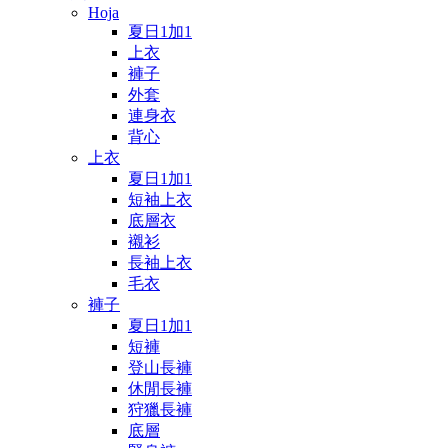
Hoja
夏日1加1
上衣
褲子
外套
連身衣
背心
上衣
夏日1加1
短袖上衣
底層衣
襯衫
長袖上衣
毛衣
褲子
夏日1加1
短褲
登山長褲
休閒長褲
狩獵長褲
底層