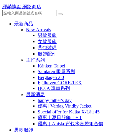
經銷據點
網路商店
最新商品
New Arrivals
男款服飾
女款服飾
背包裝備
服飾配件
主打系列
Kånken Taipei
Samlaren 限量系列
Bergtagen 2.0
Fjällräven GORE-TEX
HOJA 單車系列
最新消息
happy father's day
優惠 | Vardag Vindby Jacket
Special offer for Kajka X-Lätt 45
優惠｜夏日服飾 1 + 1
優惠｜Abisko背包水壺袋組合價
男款服飾