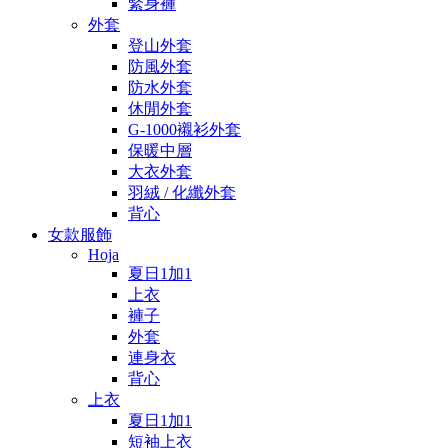
緊身褲
外套
登山外套
防風外套
防水外套
休閒外套
G-1000襯衫外套
保暖中層
大衣外套
羽絨 / 化纖外套
背心
女款服飾
Hoja
夏日1加1
上衣
褲子
外套
連身衣
背心
上衣
夏日1加1
短袖上衣