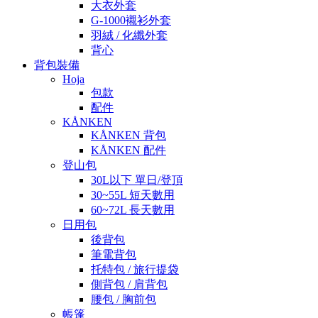
大衣外套
G-1000襯衫外套
羽絨 / 化纖外套
背心
背包裝備
Hoja
包款
配件
KÅNKEN
KÅNKEN 背包
KÅNKEN 配件
登山包
30L以下 單日/登頂
30~55L 短天數用
60~72L 長天數用
日用包
後背包
筆電背包
托特包 / 旅行提袋
側背包 / 肩背包
腰包 / 胸前包
帳篷