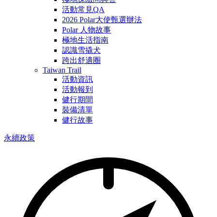
活動常見QA
2026 Polar大使甄選辦法
Polar 人物故事
極地生活指南
認識雪撬犬
跨出舒適圈
Taiwan Trail
活動資訊
活動報到
健行期間
裝備清單
健行故事
永續政策