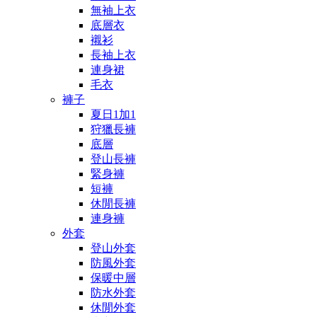
無袖上衣
底層衣
襯衫
長袖上衣
連身裙
毛衣
褲子
夏日1加1
狩獵長褲
底層
登山長褲
緊身褲
短褲
休閒長褲
連身褲
外套
登山外套
防風外套
保暖中層
防水外套
休閒外套