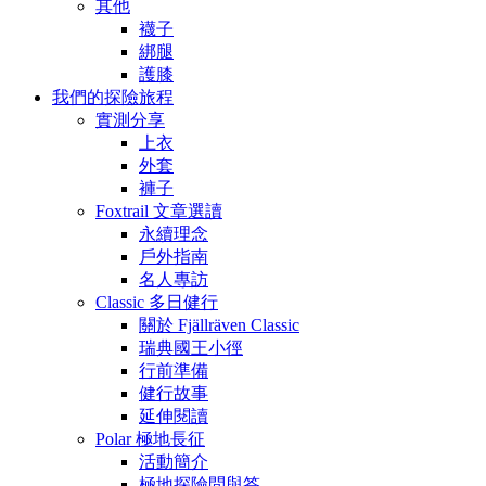
其他
襪子
綁腿
護膝
我們的探險旅程
實測分享
上衣
外套
褲子
Foxtrail 文章選讀
永續理念
戶外指南
名人專訪
Classic 多日健行
關於 Fjällräven Classic
瑞典國王小徑
行前準備
健行故事
延伸閱讀
Polar 極地長征
活動簡介
極地探險問與答