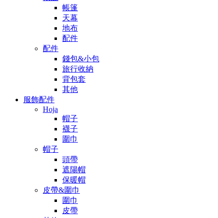
帳篷
天幕
地布
配件
配件
錢包&小包
旅行收納
背包套
其他
服飾配件
Hoja
帽子
襪子
圍巾
帽子
頭帶
遮陽帽
保暖帽
皮帶&圍巾
圍巾
皮帶