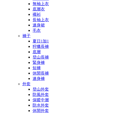
無袖上衣
底層衣
襯衫
長袖上衣
連身裙
毛衣
褲子
夏日1加1
狩獵長褲
底層
登山長褲
緊身褲
短褲
休閒長褲
連身褲
外套
登山外套
防風外套
保暖中層
防水外套
休閒外套