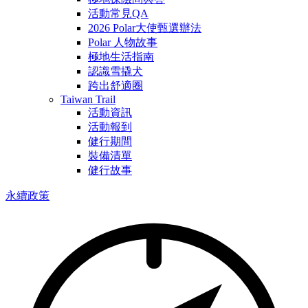
活動常見QA
2026 Polar大使甄選辦法
Polar 人物故事
極地生活指南
認識雪撬犬
跨出舒適圈
Taiwan Trail
活動資訊
活動報到
健行期間
裝備清單
健行故事
永續政策