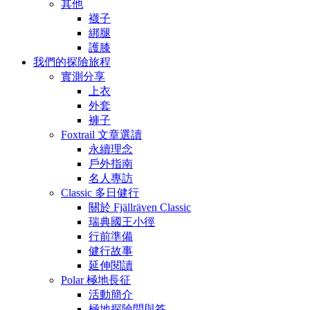
其他
襪子
綁腿
護膝
我們的探險旅程
實測分享
上衣
外套
褲子
Foxtrail 文章選讀
永續理念
戶外指南
名人專訪
Classic 多日健行
關於 Fjällräven Classic
瑞典國王小徑
行前準備
健行故事
延伸閱讀
Polar 極地長征
活動簡介
極地探險問與答