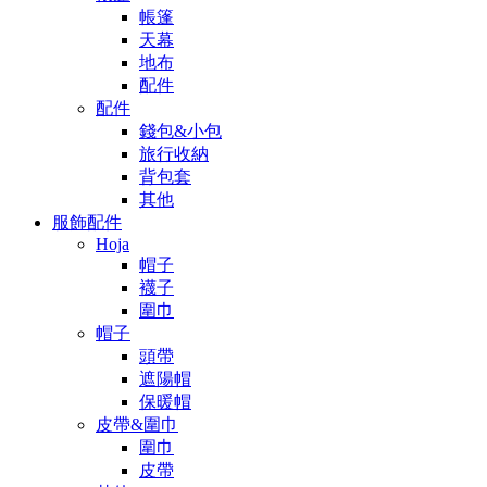
帳篷
天幕
地布
配件
配件
錢包&小包
旅行收納
背包套
其他
服飾配件
Hoja
帽子
襪子
圍巾
帽子
頭帶
遮陽帽
保暖帽
皮帶&圍巾
圍巾
皮帶