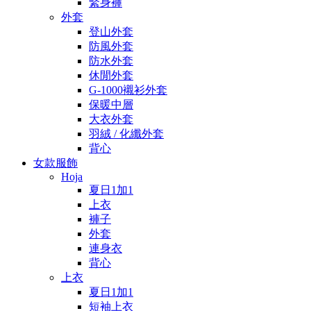
緊身褲
外套
登山外套
防風外套
防水外套
休閒外套
G-1000襯衫外套
保暖中層
大衣外套
羽絨 / 化纖外套
背心
女款服飾
Hoja
夏日1加1
上衣
褲子
外套
連身衣
背心
上衣
夏日1加1
短袖上衣