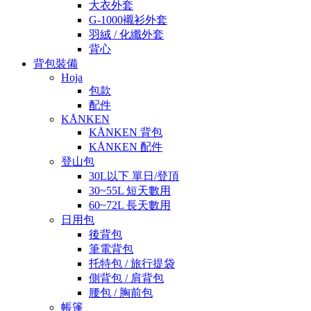
大衣外套
G-1000襯衫外套
羽絨 / 化纖外套
背心
背包裝備
Hoja
包款
配件
KÅNKEN
KÅNKEN 背包
KÅNKEN 配件
登山包
30L以下 單日/登頂
30~55L 短天數用
60~72L 長天數用
日用包
後背包
筆電背包
托特包 / 旅行提袋
側背包 / 肩背包
腰包 / 胸前包
帳篷