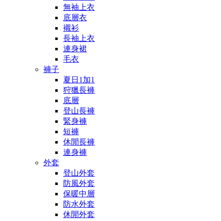
無袖上衣
底層衣
襯衫
長袖上衣
連身裙
毛衣
褲子
夏日1加1
狩獵長褲
底層
登山長褲
緊身褲
短褲
休閒長褲
連身褲
外套
登山外套
防風外套
保暖中層
防水外套
休閒外套