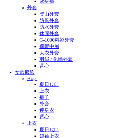
緊身褲
外套
登山外套
防風外套
防水外套
休閒外套
G-1000襯衫外套
保暖中層
大衣外套
羽絨 / 化纖外套
背心
女款服飾
Hoja
夏日1加1
上衣
褲子
外套
連身衣
背心
上衣
夏日1加1
短袖上衣