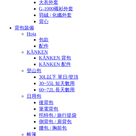
大衣外套
G-1000襯衫外套
羽絨 / 化纖外套
背心
背包裝備
Hoja
包款
配件
KÅNKEN
KÅNKEN 背包
KÅNKEN 配件
登山包
30L以下 單日/登頂
30~55L 短天數用
60~72L 長天數用
日用包
後背包
筆電背包
托特包 / 旅行提袋
側背包 / 肩背包
腰包 / 胸前包
帳篷