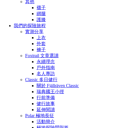
其他
襪子
綁腿
護膝
我們的探險旅程
實測分享
上衣
外套
褲子
Foxtrail 文章選讀
永續理念
戶外指南
名人專訪
Classic 多日健行
關於 Fjällräven Classic
瑞典國王小徑
行前準備
健行故事
延伸閱讀
Polar 極地長征
活動簡介
極地探險問與答