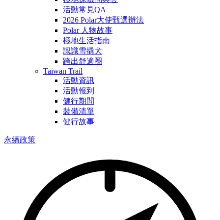
活動常見QA
2026 Polar大使甄選辦法
Polar 人物故事
極地生活指南
認識雪撬犬
跨出舒適圈
Taiwan Trail
活動資訊
活動報到
健行期間
裝備清單
健行故事
永續政策