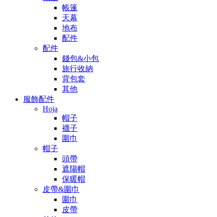
帳篷
天幕
地布
配件
配件
錢包&小包
旅行收納
背包套
其他
服飾配件
Hoja
帽子
襪子
圍巾
帽子
頭帶
遮陽帽
保暖帽
皮帶&圍巾
圍巾
皮帶