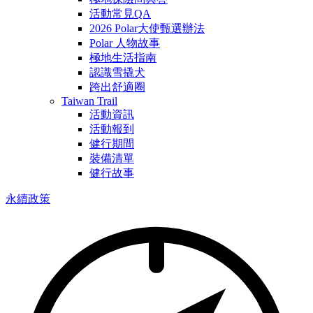
活動常見QA
2026 Polar大使甄選辦法
Polar 人物故事
極地生活指南
認識雪撬犬
跨出舒適圈
Taiwan Trail
活動資訊
活動報到
健行期間
裝備清單
健行故事
永續政策