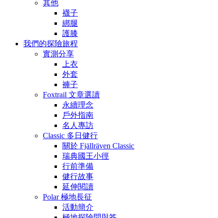
其他
襪子
綁腿
護膝
我們的探險旅程
實測分享
上衣
外套
褲子
Foxtrail 文章選讀
永續理念
戶外指南
名人專訪
Classic 多日健行
關於 Fjällräven Classic
瑞典國王小徑
行前準備
健行故事
延伸閱讀
Polar 極地長征
活動簡介
極地探險問與答