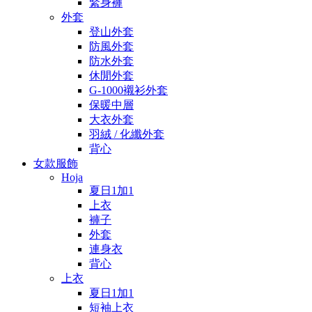
緊身褲
外套
登山外套
防風外套
防水外套
休閒外套
G-1000襯衫外套
保暖中層
大衣外套
羽絨 / 化纖外套
背心
女款服飾
Hoja
夏日1加1
上衣
褲子
外套
連身衣
背心
上衣
夏日1加1
短袖上衣