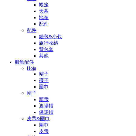
帳篷
天幕
地布
配件
配件
錢包&小包
旅行收納
背包套
其他
服飾配件
Hoja
帽子
襪子
圍巾
帽子
頭帶
遮陽帽
保暖帽
皮帶&圍巾
圍巾
皮帶