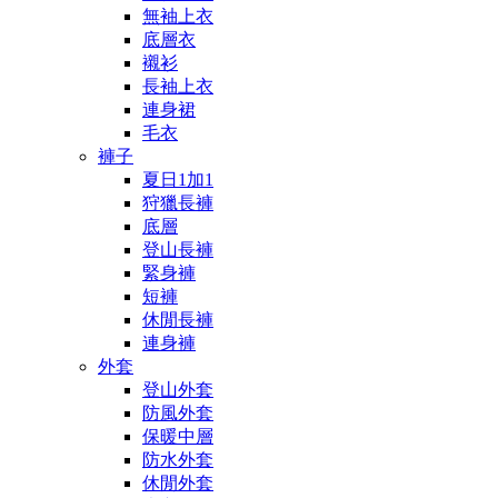
無袖上衣
底層衣
襯衫
長袖上衣
連身裙
毛衣
褲子
夏日1加1
狩獵長褲
底層
登山長褲
緊身褲
短褲
休閒長褲
連身褲
外套
登山外套
防風外套
保暖中層
防水外套
休閒外套