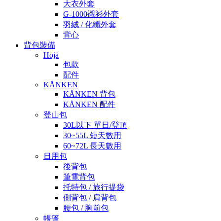
大衣外套
G-1000襯衫外套
羽絨 / 化纖外套
背心
背包裝備
Hoja
包款
配件
KÅNKEN
KÅNKEN 背包
KÅNKEN 配件
登山包
30L以下 單日/登頂
30~55L 短天數用
60~72L 長天數用
日用包
後背包
筆電背包
托特包 / 旅行提袋
側背包 / 肩背包
腰包 / 胸前包
帳篷