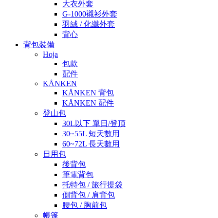
大衣外套
G-1000襯衫外套
羽絨 / 化纖外套
背心
背包裝備
Hoja
包款
配件
KÅNKEN
KÅNKEN 背包
KÅNKEN 配件
登山包
30L以下 單日/登頂
30~55L 短天數用
60~72L 長天數用
日用包
後背包
筆電背包
托特包 / 旅行提袋
側背包 / 肩背包
腰包 / 胸前包
帳篷