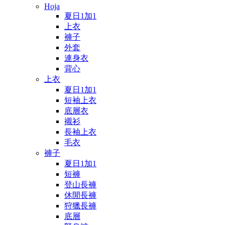
Hoja
夏日1加1
上衣
褲子
外套
連身衣
背心
上衣
夏日1加1
短袖上衣
底層衣
襯衫
長袖上衣
毛衣
褲子
夏日1加1
短褲
登山長褲
休閒長褲
狩獵長褲
底層