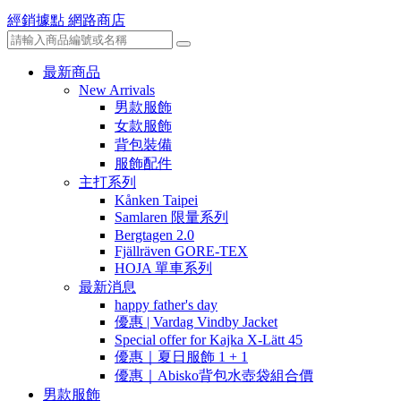
經銷據點
網路商店
最新商品
New Arrivals
男款服飾
女款服飾
背包裝備
服飾配件
主打系列
Kånken Taipei
Samlaren 限量系列
Bergtagen 2.0
Fjällräven GORE-TEX
HOJA 單車系列
最新消息
happy father's day
優惠 | Vardag Vindby Jacket
Special offer for Kajka X-Lätt 45
優惠｜夏日服飾 1 + 1
優惠｜Abisko背包水壺袋組合價
男款服飾