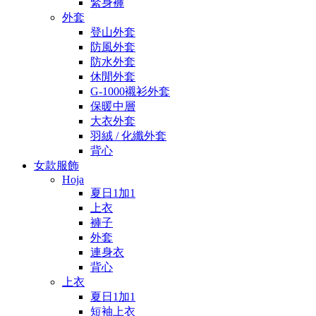
緊身褲
外套
登山外套
防風外套
防水外套
休閒外套
G-1000襯衫外套
保暖中層
大衣外套
羽絨 / 化纖外套
背心
女款服飾
Hoja
夏日1加1
上衣
褲子
外套
連身衣
背心
上衣
夏日1加1
短袖上衣