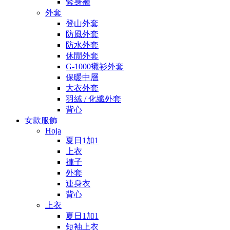
緊身褲
外套
登山外套
防風外套
防水外套
休閒外套
G-1000襯衫外套
保暖中層
大衣外套
羽絨 / 化纖外套
背心
女款服飾
Hoja
夏日1加1
上衣
褲子
外套
連身衣
背心
上衣
夏日1加1
短袖上衣