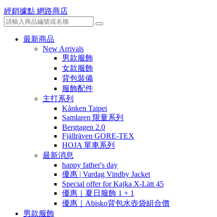
經銷據點
網路商店
最新商品
New Arrivals
男款服飾
女款服飾
背包裝備
服飾配件
主打系列
Kånken Taipei
Samlaren 限量系列
Bergtagen 2.0
Fjällräven GORE-TEX
HOJA 單車系列
最新消息
happy father's day
優惠 | Vardag Vindby Jacket
Special offer for Kajka X-Lätt 45
優惠｜夏日服飾 1 + 1
優惠｜Abisko背包水壺袋組合價
男款服飾