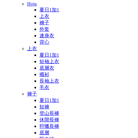
Hoja
夏日1加1
上衣
褲子
外套
連身衣
背心
上衣
夏日1加1
短袖上衣
底層衣
襯衫
長袖上衣
毛衣
褲子
夏日1加1
短褲
登山長褲
休閒長褲
狩獵長褲
底層