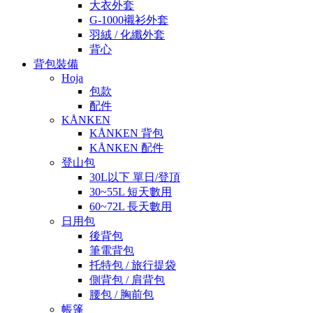
大衣外套
G-1000襯衫外套
羽絨 / 化纖外套
背心
背包裝備
Hoja
包款
配件
KÅNKEN
KÅNKEN 背包
KÅNKEN 配件
登山包
30L以下 單日/登頂
30~55L 短天數用
60~72L 長天數用
日用包
後背包
筆電背包
托特包 / 旅行提袋
側背包 / 肩背包
腰包 / 胸前包
帳篷