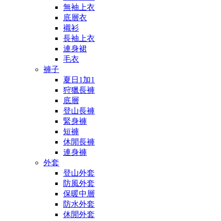
無袖上衣
底層衣
襯衫
長袖上衣
連身裙
毛衣
褲子
夏日1加1
狩獵長褲
底層
登山長褲
緊身褲
短褲
休閒長褲
連身褲
外套
登山外套
防風外套
保暖中層
防水外套
休閒外套