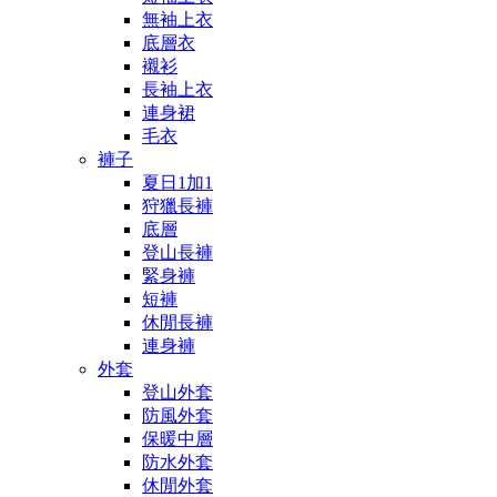
無袖上衣
底層衣
襯衫
長袖上衣
連身裙
毛衣
褲子
夏日1加1
狩獵長褲
底層
登山長褲
緊身褲
短褲
休閒長褲
連身褲
外套
登山外套
防風外套
保暖中層
防水外套
休閒外套