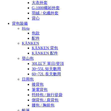
大衣外套
G-1000襯衫外套
羽絨 / 化纖外套
背心
背包裝備
Hoja
包款
配件
KÅNKEN
KÅNKEN 背包
KÅNKEN 配件
登山包
30L以下 單日/登頂
30~55L 短天數用
60~72L 長天數用
日用包
後背包
筆電背包
托特包 / 旅行提袋
側背包 / 肩背包
腰包 / 胸前包
帳篷