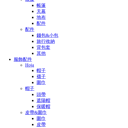
帳篷
天幕
地布
配件
配件
錢包&小包
旅行收納
背包套
其他
服飾配件
Hoja
帽子
襪子
圍巾
帽子
頭帶
遮陽帽
保暖帽
皮帶&圍巾
圍巾
皮帶