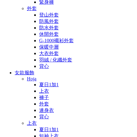
緊身褲
外套
登山外套
防風外套
防水外套
休閒外套
G-1000襯衫外套
保暖中層
大衣外套
羽絨 / 化纖外套
背心
女款服飾
Hoja
夏日1加1
上衣
褲子
外套
連身衣
背心
上衣
夏日1加1
短袖上衣