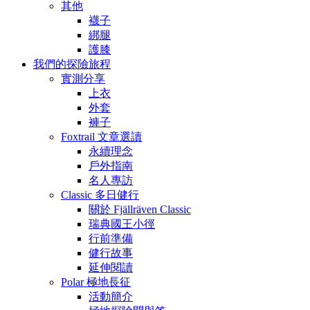
其他
襪子
綁腿
護膝
我們的探險旅程
實測分享
上衣
外套
褲子
Foxtrail 文章選讀
永續理念
戶外指南
名人專訪
Classic 多日健行
關於 Fjällräven Classic
瑞典國王小徑
行前準備
健行故事
延伸閱讀
Polar 極地長征
活動簡介