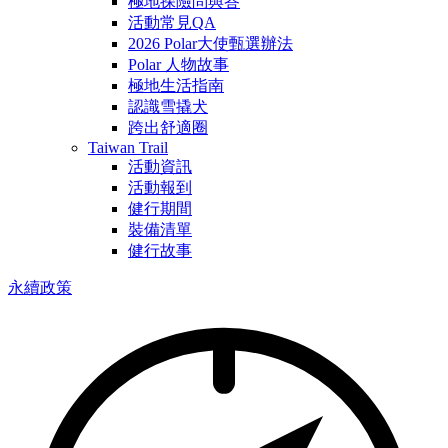
極地探險問與答
活動常見QA
2026 Polar大使甄選辦法
Polar 人物故事
極地生活指南
認識雪撬犬
跨出舒適圈
Taiwan Trail
活動資訊
活動報到
健行期間
裝備清單
健行故事
永續政策