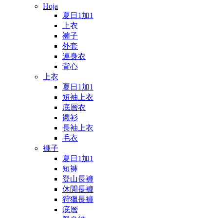
Hoja
夏日1加1
上衣
褲子
外套
連身衣
背心
上衣
夏日1加1
短袖上衣
底層衣
襯衫
長袖上衣
毛衣
褲子
夏日1加1
短褲
登山長褲
休閒長褲
狩獵長褲
底層