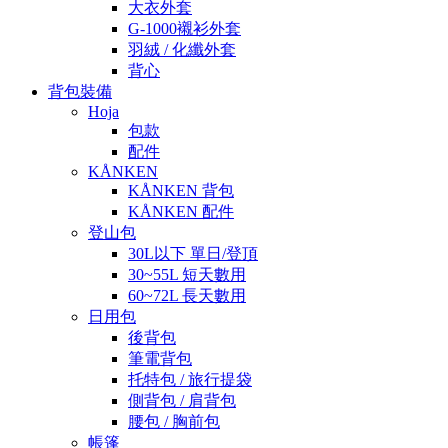
大衣外套
G-1000襯衫外套
羽絨 / 化纖外套
背心
背包裝備
Hoja
包款
配件
KÅNKEN
KÅNKEN 背包
KÅNKEN 配件
登山包
30L以下 單日/登頂
30~55L 短天數用
60~72L 長天數用
日用包
後背包
筆電背包
托特包 / 旅行提袋
側背包 / 肩背包
腰包 / 胸前包
帳篷