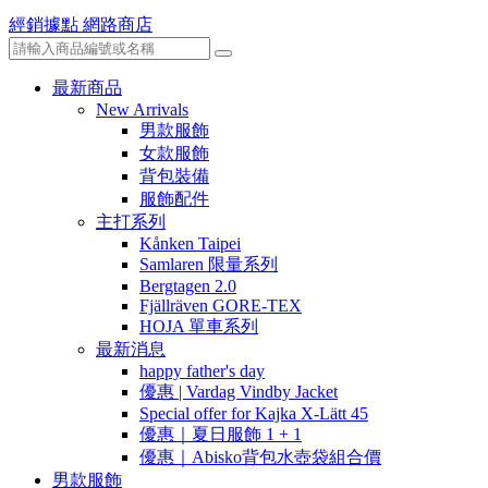
經銷據點
網路商店
最新商品
New Arrivals
男款服飾
女款服飾
背包裝備
服飾配件
主打系列
Kånken Taipei
Samlaren 限量系列
Bergtagen 2.0
Fjällräven GORE-TEX
HOJA 單車系列
最新消息
happy father's day
優惠 | Vardag Vindby Jacket
Special offer for Kajka X-Lätt 45
優惠｜夏日服飾 1 + 1
優惠｜Abisko背包水壺袋組合價
男款服飾