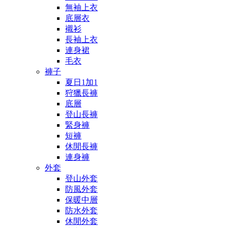
無袖上衣
底層衣
襯衫
長袖上衣
連身裙
毛衣
褲子
夏日1加1
狩獵長褲
底層
登山長褲
緊身褲
短褲
休閒長褲
連身褲
外套
登山外套
防風外套
保暖中層
防水外套
休閒外套