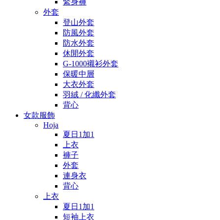
緊身褲
外套
登山外套
防風外套
防水外套
休閒外套
G-1000襯衫外套
保暖中層
大衣外套
羽絨 / 化纖外套
背心
女款服飾
Hoja
夏日1加1
上衣
褲子
外套
連身衣
背心
上衣
夏日1加1
短袖上衣