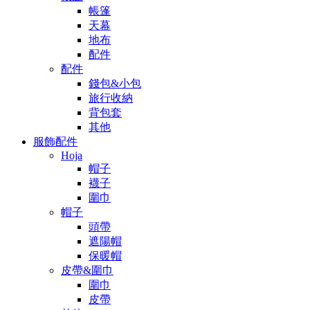
帳篷
天幕
地布
配件
配件
錢包&小包
旅行收納
背包套
其他
服飾配件
Hoja
帽子
襪子
圍巾
帽子
頭帶
遮陽帽
保暖帽
皮帶&圍巾
圍巾
皮帶