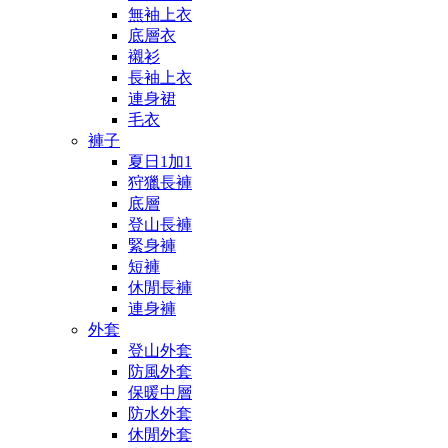
無袖上衣
底層衣
襯衫
長袖上衣
連身裙
毛衣
褲子
夏日1加1
狩獵長褲
底層
登山長褲
緊身褲
短褲
休閒長褲
連身褲
外套
登山外套
防風外套
保暖中層
防水外套
休閒外套