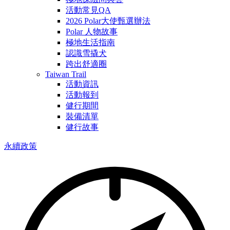
活動常見QA
2026 Polar大使甄選辦法
Polar 人物故事
極地生活指南
認識雪撬犬
跨出舒適圈
Taiwan Trail
活動資訊
活動報到
健行期間
裝備清單
健行故事
永續政策