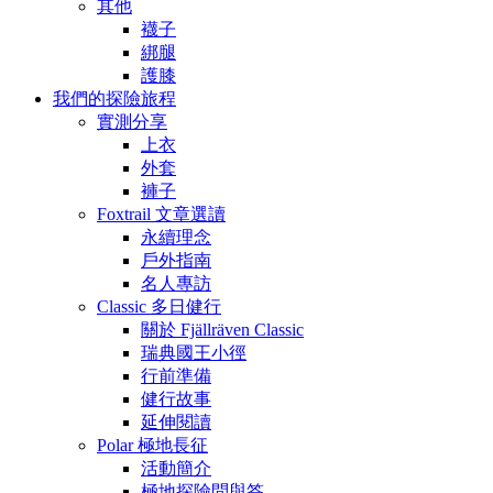
其他
襪子
綁腿
護膝
我們的探險旅程
實測分享
上衣
外套
褲子
Foxtrail 文章選讀
永續理念
戶外指南
名人專訪
Classic 多日健行
關於 Fjällräven Classic
瑞典國王小徑
行前準備
健行故事
延伸閱讀
Polar 極地長征
活動簡介
極地探險問與答