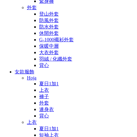
緊身褲
外套
登山外套
防風外套
防水外套
休閒外套
G-1000襯衫外套
保暖中層
大衣外套
羽絨 / 化纖外套
背心
女款服飾
Hoja
夏日1加1
上衣
褲子
外套
連身衣
背心
上衣
夏日1加1
短袖上衣