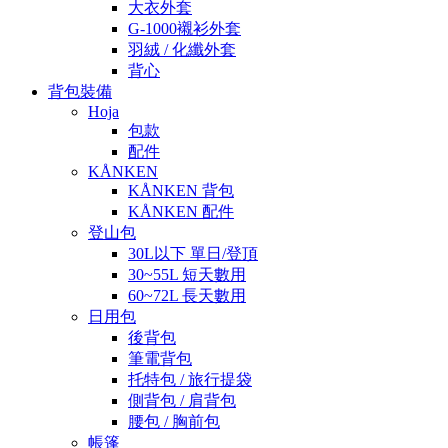
大衣外套
G-1000襯衫外套
羽絨 / 化纖外套
背心
背包裝備
Hoja
包款
配件
KÅNKEN
KÅNKEN 背包
KÅNKEN 配件
登山包
30L以下 單日/登頂
30~55L 短天數用
60~72L 長天數用
日用包
後背包
筆電背包
托特包 / 旅行提袋
側背包 / 肩背包
腰包 / 胸前包
帳篷