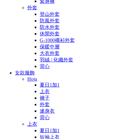
緊身褲
外套
登山外套
防風外套
防水外套
休閒外套
G-1000襯衫外套
保暖中層
大衣外套
羽絨 / 化纖外套
背心
女款服飾
Hoja
夏日1加1
上衣
褲子
外套
連身衣
背心
上衣
夏日1加1
短袖上衣