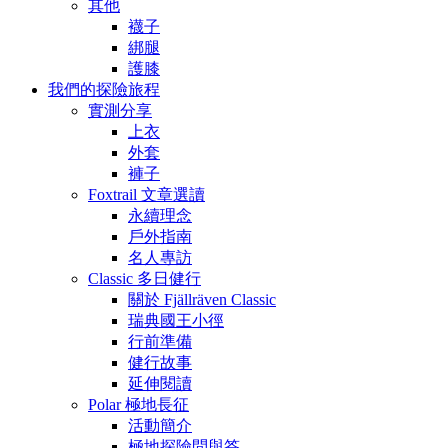
其他
襪子
綁腿
護膝
我們的探險旅程
實測分享
上衣
外套
褲子
Foxtrail 文章選讀
永續理念
戶外指南
名人專訪
Classic 多日健行
關於 Fjällräven Classic
瑞典國王小徑
行前準備
健行故事
延伸閱讀
Polar 極地長征
活動簡介
極地探險問與答