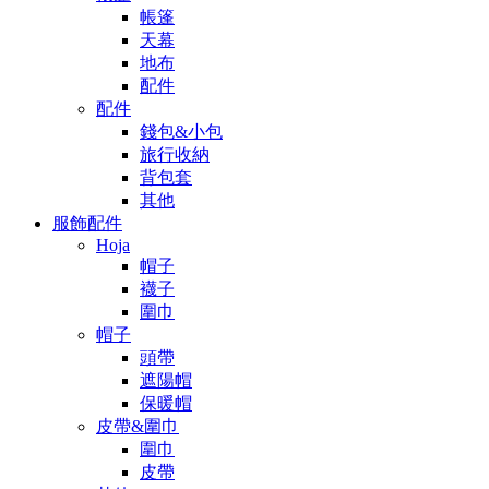
帳篷
天幕
地布
配件
配件
錢包&小包
旅行收納
背包套
其他
服飾配件
Hoja
帽子
襪子
圍巾
帽子
頭帶
遮陽帽
保暖帽
皮帶&圍巾
圍巾
皮帶