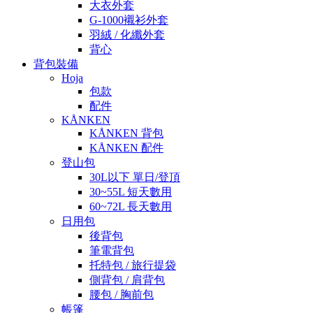
大衣外套
G-1000襯衫外套
羽絨 / 化纖外套
背心
背包裝備
Hoja
包款
配件
KÅNKEN
KÅNKEN 背包
KÅNKEN 配件
登山包
30L以下 單日/登頂
30~55L 短天數用
60~72L 長天數用
日用包
後背包
筆電背包
托特包 / 旅行提袋
側背包 / 肩背包
腰包 / 胸前包
帳篷