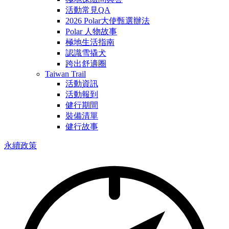
活動常見QA
2026 Polar大使甄選辦法
Polar 人物故事
極地生活指南
認識雪撬犬
跨出舒適圈
Taiwan Trail
活動資訊
活動報到
健行期間
裝備清單
健行故事
永續政策