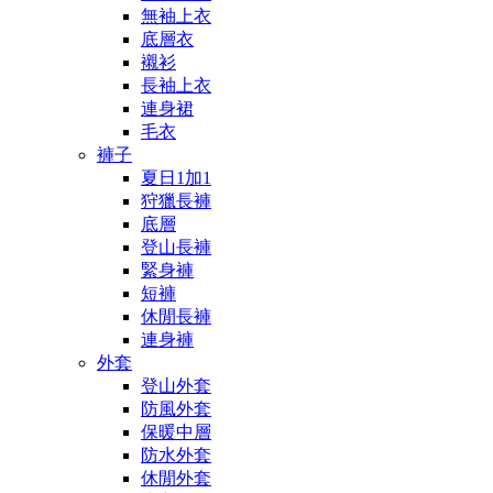
無袖上衣
底層衣
襯衫
長袖上衣
連身裙
毛衣
褲子
夏日1加1
狩獵長褲
底層
登山長褲
緊身褲
短褲
休閒長褲
連身褲
外套
登山外套
防風外套
保暖中層
防水外套
休閒外套