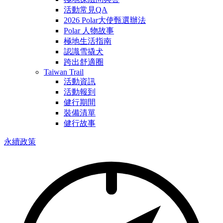
活動常見QA
2026 Polar大使甄選辦法
Polar 人物故事
極地生活指南
認識雪撬犬
跨出舒適圈
Taiwan Trail
活動資訊
活動報到
健行期間
裝備清單
健行故事
永續政策