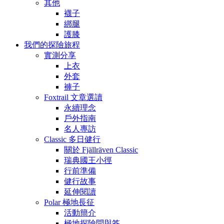
其他
襪子
綁腿
護膝
我們的探險旅程
實測分享
上衣
外套
褲子
Foxtrail 文章選讀
永續理念
戶外指南
名人專訪
Classic 多日健行
關於 Fjällräven Classic
瑞典國王小徑
行前準備
健行故事
延伸閱讀
Polar 極地長征
活動簡介
極地探險問與答