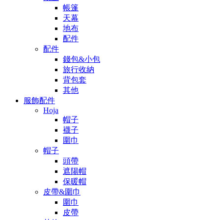
帳篷
天幕
地布
配件
配件
錢包&小包
旅行收納
背包套
其他
服飾配件
Hoja
帽子
襪子
圍巾
帽子
頭帶
遮陽帽
保暖帽
皮帶&圍巾
圍巾
皮帶