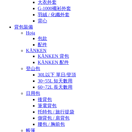
大衣外套
G-1000襯衫外套
羽絨 / 化纖外套
背心
背包裝備
Hoja
包款
配件
KÅNKEN
KÅNKEN 背包
KÅNKEN 配件
登山包
30L以下 單日/登頂
30~55L 短天數用
60~72L 長天數用
日用包
後背包
筆電背包
托特包 / 旅行提袋
側背包 / 肩背包
腰包 / 胸前包
帳篷