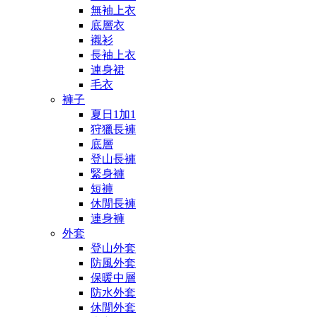
無袖上衣
底層衣
襯衫
長袖上衣
連身裙
毛衣
褲子
夏日1加1
狩獵長褲
底層
登山長褲
緊身褲
短褲
休閒長褲
連身褲
外套
登山外套
防風外套
保暖中層
防水外套
休閒外套