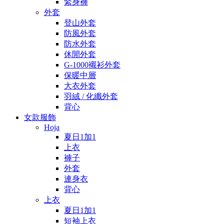
緊身褲
外套
登山外套
防風外套
防水外套
休閒外套
G-1000襯衫外套
保暖中層
大衣外套
羽絨 / 化纖外套
背心
女款服飾
Hoja
夏日1加1
上衣
褲子
外套
連身衣
背心
上衣
夏日1加1
短袖上衣