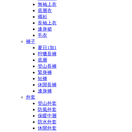
無袖上衣
底層衣
襯衫
長袖上衣
連身裙
毛衣
褲子
夏日1加1
狩獵長褲
底層
登山長褲
緊身褲
短褲
休閒長褲
連身褲
外套
登山外套
防風外套
保暖中層
防水外套
休閒外套