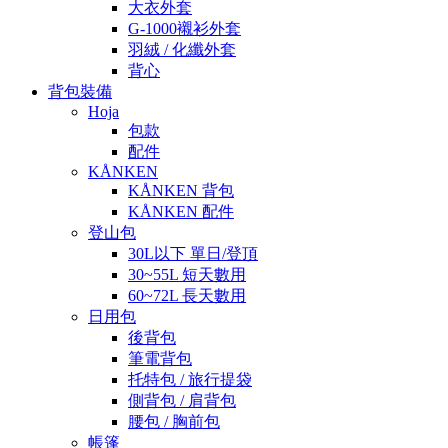
大衣外套
G-1000襯衫外套
羽絨 / 化纖外套
背心
背包裝備
Hoja
包款
配件
KÅNKEN
KÅNKEN 背包
KÅNKEN 配件
登山包
30L以下 單日/登頂
30~55L 短天數用
60~72L 長天數用
日用包
後背包
筆電背包
托特包 / 旅行提袋
側背包 / 肩背包
腰包 / 胸前包
帳篷