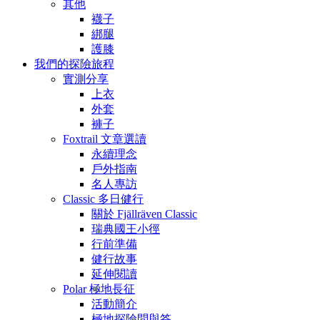
其他
襪子
綁腿
護膝
我們的探險旅程
實測分享
上衣
外套
褲子
Foxtrail 文章選讀
永續理念
戶外指南
名人專訪
Classic 多日健行
關於 Fjällräven Classic
瑞典國王小徑
行前準備
健行故事
延伸閱讀
Polar 極地長征
活動簡介
極地探險問與答