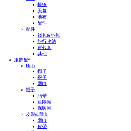
帳篷
天幕
地布
配件
配件
錢包&小包
旅行收納
背包套
其他
服飾配件
Hoja
帽子
襪子
圍巾
帽子
頭帶
遮陽帽
保暖帽
皮帶&圍巾
圍巾
皮帶