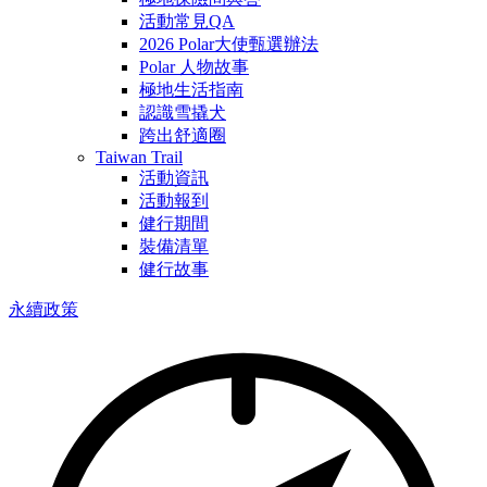
活動常見QA
2026 Polar大使甄選辦法
Polar 人物故事
極地生活指南
認識雪撬犬
跨出舒適圈
Taiwan Trail
活動資訊
活動報到
健行期間
裝備清單
健行故事
永續政策