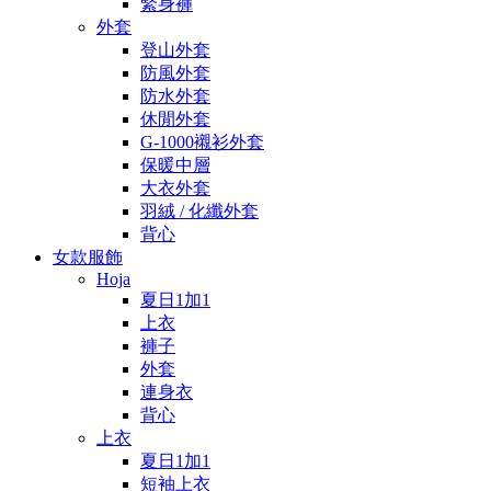
緊身褲
外套
登山外套
防風外套
防水外套
休閒外套
G-1000襯衫外套
保暖中層
大衣外套
羽絨 / 化纖外套
背心
女款服飾
Hoja
夏日1加1
上衣
褲子
外套
連身衣
背心
上衣
夏日1加1
短袖上衣