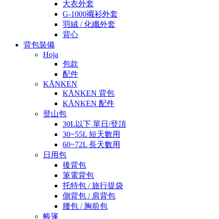
大衣外套
G-1000襯衫外套
羽絨 / 化纖外套
背心
背包裝備
Hoja
包款
配件
KÅNKEN
KÅNKEN 背包
KÅNKEN 配件
登山包
30L以下 單日/登頂
30~55L 短天數用
60~72L 長天數用
日用包
後背包
筆電背包
托特包 / 旅行提袋
側背包 / 肩背包
腰包 / 胸前包
帳篷