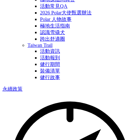
活動常見QA
2026 Polar大使甄選辦法
Polar 人物故事
極地生活指南
認識雪撬犬
跨出舒適圈
Taiwan Trail
活動資訊
活動報到
健行期間
裝備清單
健行故事
永續政策