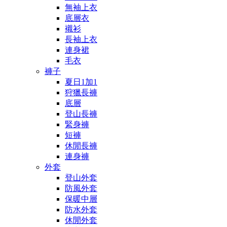
無袖上衣
底層衣
襯衫
長袖上衣
連身裙
毛衣
褲子
夏日1加1
狩獵長褲
底層
登山長褲
緊身褲
短褲
休閒長褲
連身褲
外套
登山外套
防風外套
保暖中層
防水外套
休閒外套