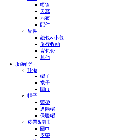
帳篷
天幕
地布
配件
配件
錢包&小包
旅行收納
背包套
其他
服飾配件
Hoja
帽子
襪子
圍巾
帽子
頭帶
遮陽帽
保暖帽
皮帶&圍巾
圍巾
皮帶