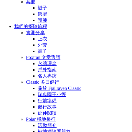
其他
襪子
綁腿
護膝
我們的探險旅程
實測分享
上衣
外套
褲子
Foxtrail 文章選讀
永續理念
戶外指南
名人專訪
Classic 多日健行
關於 Fjällräven Classic
瑞典國王小徑
行前準備
健行故事
延伸閱讀
Polar 極地長征
活動簡介
極地探險問與答