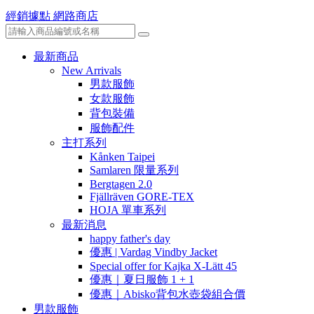
經銷據點
網路商店
最新商品
New Arrivals
男款服飾
女款服飾
背包裝備
服飾配件
主打系列
Kånken Taipei
Samlaren 限量系列
Bergtagen 2.0
Fjällräven GORE-TEX
HOJA 單車系列
最新消息
happy father's day
優惠 | Vardag Vindby Jacket
Special offer for Kajka X-Lätt 45
優惠｜夏日服飾 1 + 1
優惠｜Abisko背包水壺袋組合價
男款服飾