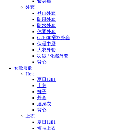
緊身褲
外套
登山外套
防風外套
防水外套
休閒外套
G-1000襯衫外套
保暖中層
大衣外套
羽絨 / 化纖外套
背心
女款服飾
Hoja
夏日1加1
上衣
褲子
外套
連身衣
背心
上衣
夏日1加1
短袖上衣