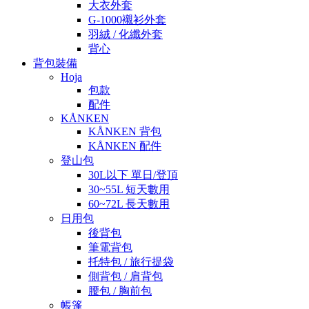
大衣外套
G-1000襯衫外套
羽絨 / 化纖外套
背心
背包裝備
Hoja
包款
配件
KÅNKEN
KÅNKEN 背包
KÅNKEN 配件
登山包
30L以下 單日/登頂
30~55L 短天數用
60~72L 長天數用
日用包
後背包
筆電背包
托特包 / 旅行提袋
側背包 / 肩背包
腰包 / 胸前包
帳篷