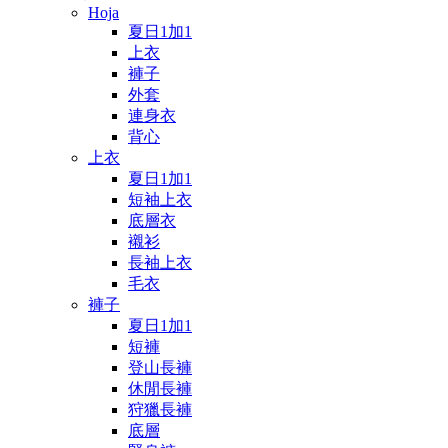
Hoja
夏日1加1
上衣
褲子
外套
連身衣
背心
上衣
夏日1加1
短袖上衣
底層衣
襯衫
長袖上衣
毛衣
褲子
夏日1加1
短褲
登山長褲
休閒長褲
狩獵長褲
底層