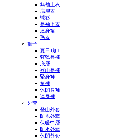
無袖上衣
底層衣
襯衫
長袖上衣
連身裙
毛衣
褲子
夏日1加1
狩獵長褲
底層
登山長褲
緊身褲
短褲
休閒長褲
連身褲
外套
登山外套
防風外套
保暖中層
防水外套
休閒外套