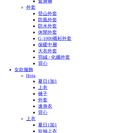
緊身褲
外套
登山外套
防風外套
防水外套
休閒外套
G-1000襯衫外套
保暖中層
大衣外套
羽絨 / 化纖外套
背心
女款服飾
Hoja
夏日1加1
上衣
褲子
外套
連身衣
背心
上衣
夏日1加1
短袖上衣