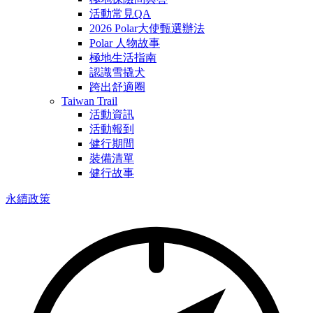
活動常見QA
2026 Polar大使甄選辦法
Polar 人物故事
極地生活指南
認識雪撬犬
跨出舒適圈
Taiwan Trail
活動資訊
活動報到
健行期間
裝備清單
健行故事
永續政策