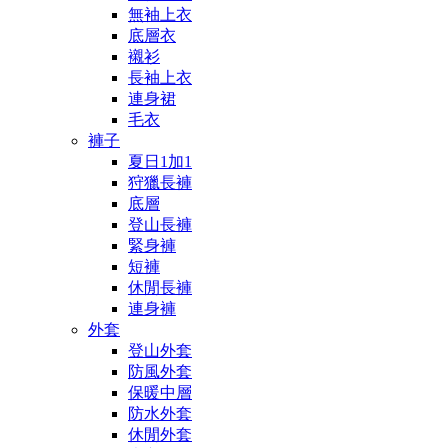
無袖上衣
底層衣
襯衫
長袖上衣
連身裙
毛衣
褲子
夏日1加1
狩獵長褲
底層
登山長褲
緊身褲
短褲
休閒長褲
連身褲
外套
登山外套
防風外套
保暖中層
防水外套
休閒外套