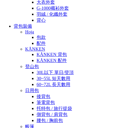
大衣外套
G-1000襯衫外套
羽絨 / 化纖外套
背心
背包裝備
Hoja
包款
配件
KÅNKEN
KÅNKEN 背包
KÅNKEN 配件
登山包
30L以下 單日/登頂
30~55L 短天數用
60~72L 長天數用
日用包
後背包
筆電背包
托特包 / 旅行提袋
側背包 / 肩背包
腰包 / 胸前包
帳篷