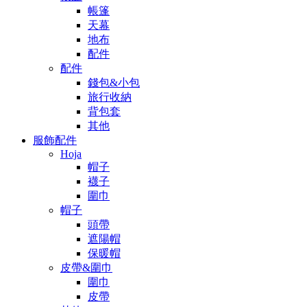
帳篷
天幕
地布
配件
配件
錢包&小包
旅行收納
背包套
其他
服飾配件
Hoja
帽子
襪子
圍巾
帽子
頭帶
遮陽帽
保暖帽
皮帶&圍巾
圍巾
皮帶