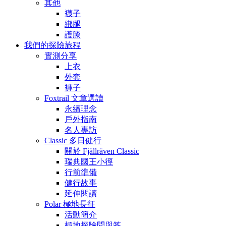
其他
襪子
綁腿
護膝
我們的探險旅程
實測分享
上衣
外套
褲子
Foxtrail 文章選讀
永續理念
戶外指南
名人專訪
Classic 多日健行
關於 Fjällräven Classic
瑞典國王小徑
行前準備
健行故事
延伸閱讀
Polar 極地長征
活動簡介
極地探險問與答