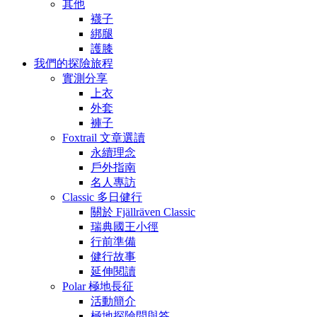
其他
襪子
綁腿
護膝
我們的探險旅程
實測分享
上衣
外套
褲子
Foxtrail 文章選讀
永續理念
戶外指南
名人專訪
Classic 多日健行
關於 Fjällräven Classic
瑞典國王小徑
行前準備
健行故事
延伸閱讀
Polar 極地長征
活動簡介
極地探險問與答