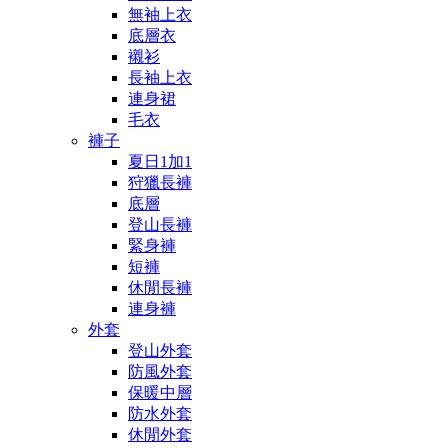
無袖上衣
底層衣
襯衫
長袖上衣
連身裙
毛衣
褲子
夏日1加1
狩獵長褲
底層
登山長褲
緊身褲
短褲
休閒長褲
連身褲
外套
登山外套
防風外套
保暖中層
防水外套
休閒外套