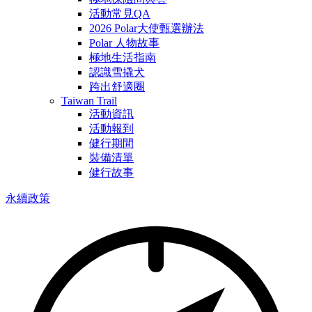
活動常見QA
2026 Polar大使甄選辦法
Polar 人物故事
極地生活指南
認識雪撬犬
跨出舒適圈
Taiwan Trail
活動資訊
活動報到
健行期間
裝備清單
健行故事
永續政策