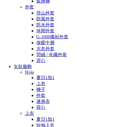
緊身褲
外套
登山外套
防風外套
防水外套
休閒外套
G-1000襯衫外套
保暖中層
大衣外套
羽絨 / 化纖外套
背心
女款服飾
Hoja
夏日1加1
上衣
褲子
外套
連身衣
背心
上衣
夏日1加1
短袖上衣