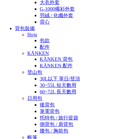
大衣外套
G-1000襯衫外套
羽絨 / 化纖外套
背心
背包裝備
Hoja
包款
配件
KÅNKEN
KÅNKEN 背包
KÅNKEN 配件
登山包
30L以下 單日/登頂
30~55L 短天數用
60~72L 長天數用
日用包
後背包
筆電背包
托特包 / 旅行提袋
側背包 / 肩背包
腰包 / 胸前包
帳篷