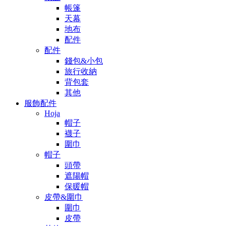
帳篷
天幕
地布
配件
配件
錢包&小包
旅行收納
背包套
其他
服飾配件
Hoja
帽子
襪子
圍巾
帽子
頭帶
遮陽帽
保暖帽
皮帶&圍巾
圍巾
皮帶