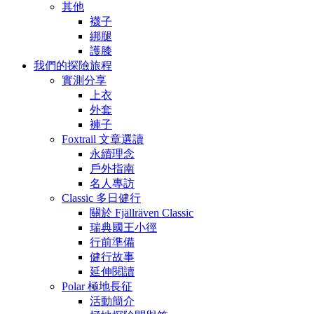
其他
襪子
綁腿
護膝
我們的探險旅程
實測分享
上衣
外套
褲子
Foxtrail 文章選讀
永續理念
戶外指南
名人專訪
Classic 多日健行
關於 Fjällräven Classic
瑞典國王小徑
行前準備
健行故事
延伸閱讀
Polar 極地長征
活動簡介