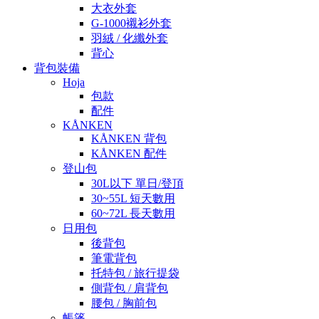
大衣外套
G-1000襯衫外套
羽絨 / 化纖外套
背心
背包裝備
Hoja
包款
配件
KÅNKEN
KÅNKEN 背包
KÅNKEN 配件
登山包
30L以下 單日/登頂
30~55L 短天數用
60~72L 長天數用
日用包
後背包
筆電背包
托特包 / 旅行提袋
側背包 / 肩背包
腰包 / 胸前包
帳篷