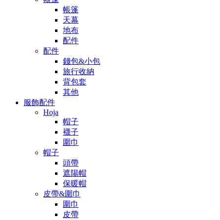
帳篷
天幕
地布
配件
配件
錢包&小包
旅行收納
背包套
其他
服飾配件
Hoja
帽子
襪子
圍巾
帽子
頭帶
遮陽帽
保暖帽
皮帶&圍巾
圍巾
皮帶