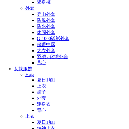
緊身褲
外套
登山外套
防風外套
防水外套
休閒外套
G-1000襯衫外套
保暖中層
大衣外套
羽絨 / 化纖外套
背心
女款服飾
Hoja
夏日1加1
上衣
褲子
外套
連身衣
背心
上衣
夏日1加1
短袖上衣