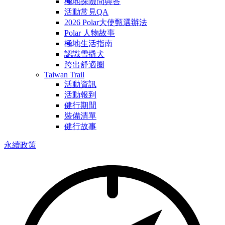
極地探險問與答
活動常見QA
2026 Polar大使甄選辦法
Polar 人物故事
極地生活指南
認識雪撬犬
跨出舒適圈
Taiwan Trail
活動資訊
活動報到
健行期間
裝備清單
健行故事
永續政策