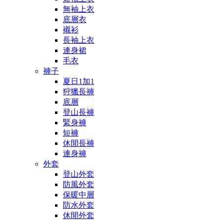
無袖上衣
底層衣
襯衫
長袖上衣
連身裙
毛衣
褲子
夏日1加1
狩獵長褲
底層
登山長褲
緊身褲
短褲
休閒長褲
連身褲
外套
登山外套
防風外套
保暖中層
防水外套
休閒外套