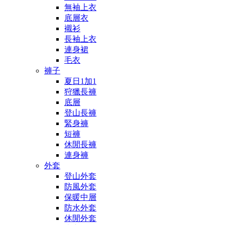
無袖上衣
底層衣
襯衫
長袖上衣
連身裙
毛衣
褲子
夏日1加1
狩獵長褲
底層
登山長褲
緊身褲
短褲
休閒長褲
連身褲
外套
登山外套
防風外套
保暖中層
防水外套
休閒外套