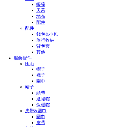
帳篷
天幕
地布
配件
配件
錢包&小包
旅行收納
背包套
其他
服飾配件
Hoja
帽子
襪子
圍巾
帽子
頭帶
遮陽帽
保暖帽
皮帶&圍巾
圍巾
皮帶