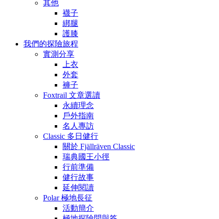
其他
襪子
綁腿
護膝
我們的探險旅程
實測分享
上衣
外套
褲子
Foxtrail 文章選讀
永續理念
戶外指南
名人專訪
Classic 多日健行
關於 Fjällräven Classic
瑞典國王小徑
行前準備
健行故事
延伸閱讀
Polar 極地長征
活動簡介
極地探險問與答