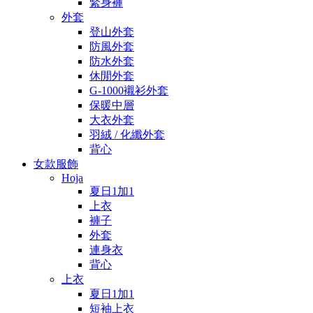
緊身褲
外套
登山外套
防風外套
防水外套
休閒外套
G-1000襯衫外套
保暖中層
大衣外套
羽絨 / 化纖外套
背心
女款服飾
Hoja
夏日1加1
上衣
褲子
外套
連身衣
背心
上衣
夏日1加1
短袖上衣