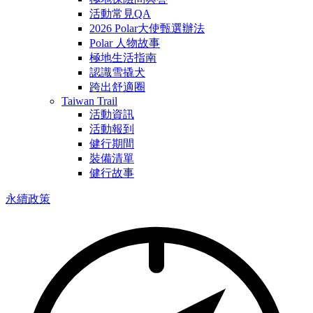
活動常見QA
2026 Polar大使甄選辦法
Polar 人物故事
極地生活指南
認識雪撬犬
跨出舒適圈
Taiwan Trail
活動資訊
活動報到
健行期間
裝備清單
健行故事
永續政策