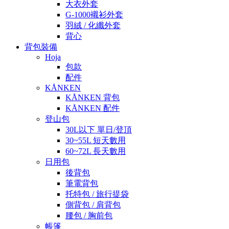
大衣外套
G-1000襯衫外套
羽絨 / 化纖外套
背心
背包裝備
Hoja
包款
配件
KÅNKEN
KÅNKEN 背包
KÅNKEN 配件
登山包
30L以下 單日/登頂
30~55L 短天數用
60~72L 長天數用
日用包
後背包
筆電背包
托特包 / 旅行提袋
側背包 / 肩背包
腰包 / 胸前包
帳篷