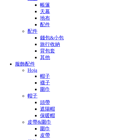
帳篷
天幕
地布
配件
配件
錢包&小包
旅行收納
背包套
其他
服飾配件
Hoja
帽子
襪子
圍巾
帽子
頭帶
遮陽帽
保暖帽
皮帶&圍巾
圍巾
皮帶