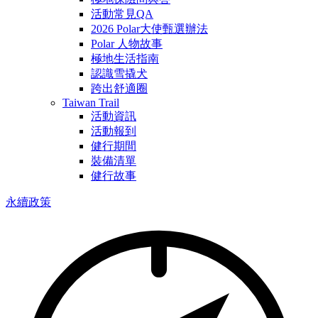
活動常見QA
2026 Polar大使甄選辦法
Polar 人物故事
極地生活指南
認識雪撬犬
跨出舒適圈
Taiwan Trail
活動資訊
活動報到
健行期間
裝備清單
健行故事
永續政策