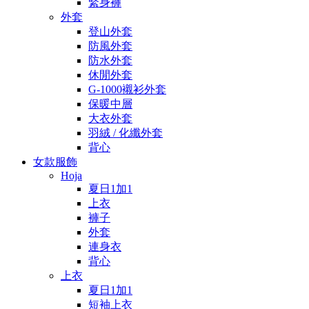
緊身褲
外套
登山外套
防風外套
防水外套
休閒外套
G-1000襯衫外套
保暖中層
大衣外套
羽絨 / 化纖外套
背心
女款服飾
Hoja
夏日1加1
上衣
褲子
外套
連身衣
背心
上衣
夏日1加1
短袖上衣