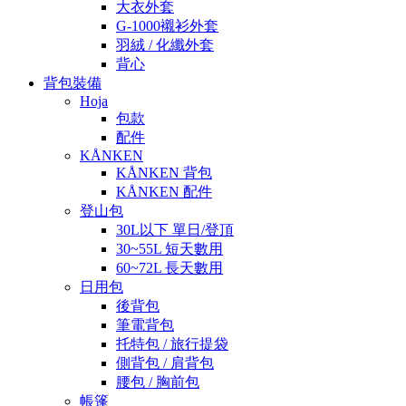
大衣外套
G-1000襯衫外套
羽絨 / 化纖外套
背心
背包裝備
Hoja
包款
配件
KÅNKEN
KÅNKEN 背包
KÅNKEN 配件
登山包
30L以下 單日/登頂
30~55L 短天數用
60~72L 長天數用
日用包
後背包
筆電背包
托特包 / 旅行提袋
側背包 / 肩背包
腰包 / 胸前包
帳篷