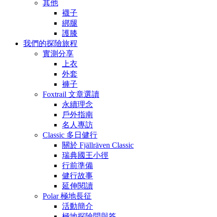
其他
襪子
綁腿
護膝
我們的探險旅程
實測分享
上衣
外套
褲子
Foxtrail 文章選讀
永續理念
戶外指南
名人專訪
Classic 多日健行
關於 Fjällräven Classic
瑞典國王小徑
行前準備
健行故事
延伸閱讀
Polar 極地長征
活動簡介
極地探險問與答