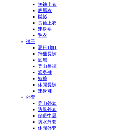
無袖上衣
底層衣
襯衫
長袖上衣
連身裙
毛衣
褲子
夏日1加1
狩獵長褲
底層
登山長褲
緊身褲
短褲
休閒長褲
連身褲
外套
登山外套
防風外套
保暖中層
防水外套
休閒外套