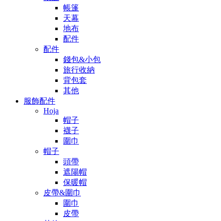
帳篷
天幕
地布
配件
配件
錢包&小包
旅行收納
背包套
其他
服飾配件
Hoja
帽子
襪子
圍巾
帽子
頭帶
遮陽帽
保暖帽
皮帶&圍巾
圍巾
皮帶