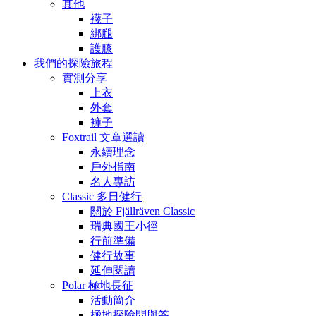
其他
襪子
綁腿
護膝
我們的探險旅程
實測分享
上衣
外套
褲子
Foxtrail 文章選讀
永續理念
戶外指南
名人專訪
Classic 多日健行
關於 Fjällräven Classic
瑞典國王小徑
行前準備
健行故事
延伸閱讀
Polar 極地長征
活動簡介
極地探險問與答