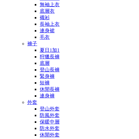
無袖上衣
底層衣
襯衫
長袖上衣
連身裙
毛衣
褲子
夏日1加1
狩獵長褲
底層
登山長褲
緊身褲
短褲
休閒長褲
連身褲
外套
登山外套
防風外套
保暖中層
防水外套
休閒外套