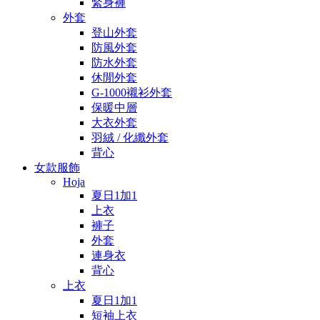
緊身褲
外套
登山外套
防風外套
防水外套
休閒外套
G-1000襯衫外套
保暖中層
大衣外套
羽絨 / 化纖外套
背心
女款服飾
Hoja
夏日1加1
上衣
褲子
外套
連身衣
背心
上衣
夏日1加1
短袖上衣