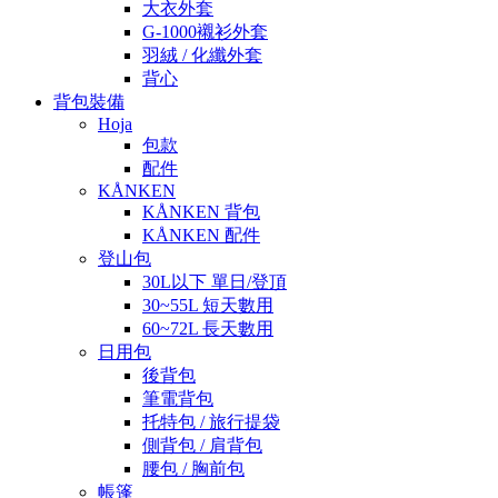
大衣外套
G-1000襯衫外套
羽絨 / 化纖外套
背心
背包裝備
Hoja
包款
配件
KÅNKEN
KÅNKEN 背包
KÅNKEN 配件
登山包
30L以下 單日/登頂
30~55L 短天數用
60~72L 長天數用
日用包
後背包
筆電背包
托特包 / 旅行提袋
側背包 / 肩背包
腰包 / 胸前包
帳篷