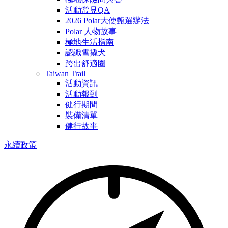
活動常見QA
2026 Polar大使甄選辦法
Polar 人物故事
極地生活指南
認識雪撬犬
跨出舒適圈
Taiwan Trail
活動資訊
活動報到
健行期間
裝備清單
健行故事
永續政策