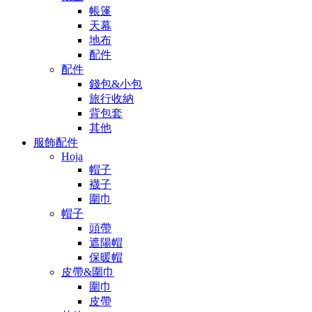
帳篷
天幕
地布
配件
配件
錢包&小包
旅行收納
背包套
其他
服飾配件
Hoja
帽子
襪子
圍巾
帽子
頭帶
遮陽帽
保暖帽
皮帶&圍巾
圍巾
皮帶