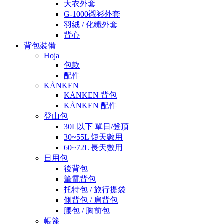
大衣外套
G-1000襯衫外套
羽絨 / 化纖外套
背心
背包裝備
Hoja
包款
配件
KÅNKEN
KÅNKEN 背包
KÅNKEN 配件
登山包
30L以下 單日/登頂
30~55L 短天數用
60~72L 長天數用
日用包
後背包
筆電背包
托特包 / 旅行提袋
側背包 / 肩背包
腰包 / 胸前包
帳篷