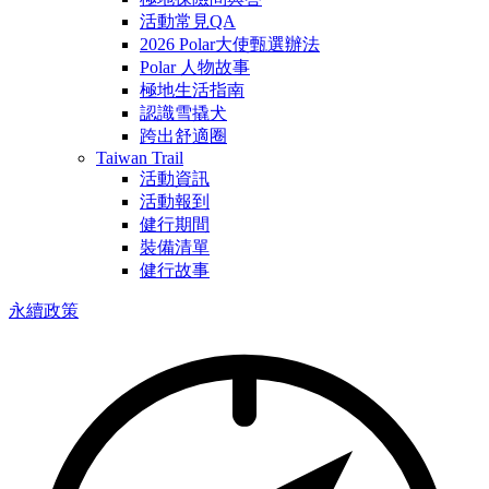
活動常見QA
2026 Polar大使甄選辦法
Polar 人物故事
極地生活指南
認識雪撬犬
跨出舒適圈
Taiwan Trail
活動資訊
活動報到
健行期間
裝備清單
健行故事
永續政策