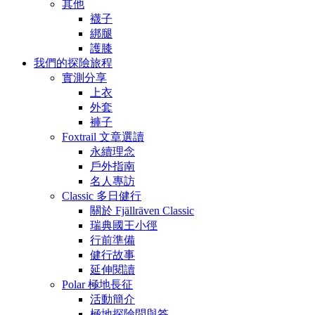
其他
襪子
綁腿
護膝
我們的探險旅程
實測分享
上衣
外套
褲子
Foxtrail 文章選讀
永續理念
戶外指南
名人專訪
Classic 多日健行
關於 Fjällräven Classic
瑞典國王小徑
行前準備
健行故事
延伸閱讀
Polar 極地長征
活動簡介
極地探險問與答