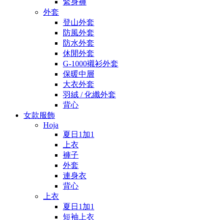
緊身褲
外套
登山外套
防風外套
防水外套
休閒外套
G-1000襯衫外套
保暖中層
大衣外套
羽絨 / 化纖外套
背心
女款服飾
Hoja
夏日1加1
上衣
褲子
外套
連身衣
背心
上衣
夏日1加1
短袖上衣