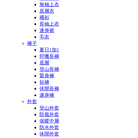
無袖上衣
底層衣
襯衫
長袖上衣
連身裙
毛衣
褲子
夏日1加1
狩獵長褲
底層
登山長褲
緊身褲
短褲
休閒長褲
連身褲
外套
登山外套
防風外套
保暖中層
防水外套
休閒外套