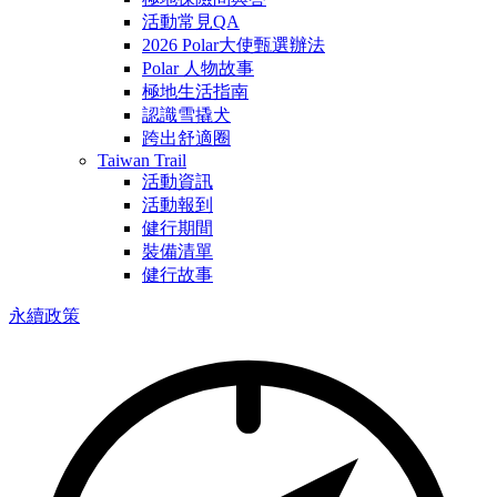
活動常見QA
2026 Polar大使甄選辦法
Polar 人物故事
極地生活指南
認識雪撬犬
跨出舒適圈
Taiwan Trail
活動資訊
活動報到
健行期間
裝備清單
健行故事
永續政策