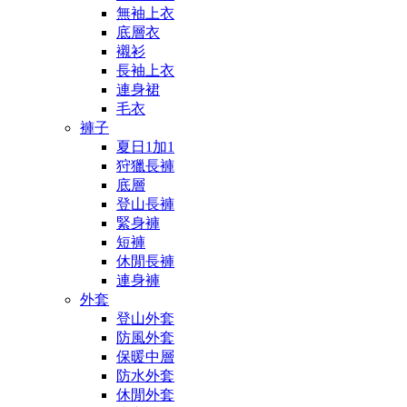
無袖上衣
底層衣
襯衫
長袖上衣
連身裙
毛衣
褲子
夏日1加1
狩獵長褲
底層
登山長褲
緊身褲
短褲
休閒長褲
連身褲
外套
登山外套
防風外套
保暖中層
防水外套
休閒外套