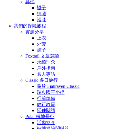
其他
襪子
綁腿
護膝
我們的探險旅程
實測分享
上衣
外套
褲子
Foxtrail 文章選讀
永續理念
戶外指南
名人專訪
Classic 多日健行
關於 Fjällräven Classic
瑞典國王小徑
行前準備
健行故事
延伸閱讀
Polar 極地長征
活動簡介
極地探險問與答