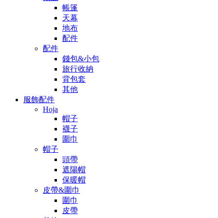
帳篷
天幕
地布
配件
配件
錢包&小包
旅行收納
背包套
其他
服飾配件
Hoja
帽子
襪子
圍巾
帽子
頭帶
遮陽帽
保暖帽
皮帶&圍巾
圍巾
皮帶