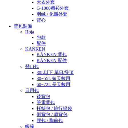
大衣外套
G-1000襯衫外套
羽絨 / 化纖外套
背心
背包裝備
Hoja
包款
配件
KÅNKEN
KÅNKEN 背包
KÅNKEN 配件
登山包
30L以下 單日/登頂
30~55L 短天數用
60~72L 長天數用
日用包
後背包
筆電背包
托特包 / 旅行提袋
側背包 / 肩背包
腰包 / 胸前包
帳篷