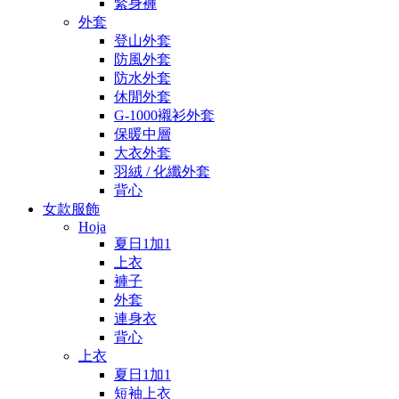
緊身褲
外套
登山外套
防風外套
防水外套
休閒外套
G-1000襯衫外套
保暖中層
大衣外套
羽絨 / 化纖外套
背心
女款服飾
Hoja
夏日1加1
上衣
褲子
外套
連身衣
背心
上衣
夏日1加1
短袖上衣