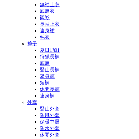
無袖上衣
底層衣
襯衫
長袖上衣
連身裙
毛衣
褲子
夏日1加1
狩獵長褲
底層
登山長褲
緊身褲
短褲
休閒長褲
連身褲
外套
登山外套
防風外套
保暖中層
防水外套
休閒外套