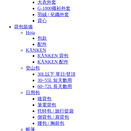
大衣外套
G-1000襯衫外套
羽絨 / 化纖外套
背心
背包裝備
Hoja
包款
配件
KÅNKEN
KÅNKEN 背包
KÅNKEN 配件
登山包
30L以下 單日/登頂
30~55L 短天數用
60~72L 長天數用
日用包
後背包
筆電背包
托特包 / 旅行提袋
側背包 / 肩背包
腰包 / 胸前包
帳篷