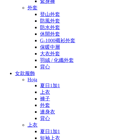
緊身褲
外套
登山外套
防風外套
防水外套
休閒外套
G-1000襯衫外套
保暖中層
大衣外套
羽絨 / 化纖外套
背心
女款服飾
Hoja
夏日1加1
上衣
褲子
外套
連身衣
背心
上衣
夏日1加1
短袖上衣