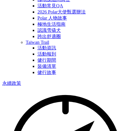
活動常見QA
2026 Polar大使甄選辦法
Polar 人物故事
極地生活指南
認識雪撬犬
跨出舒適圈
Taiwan Trail
活動資訊
活動報到
健行期間
裝備清單
健行故事
永續政策