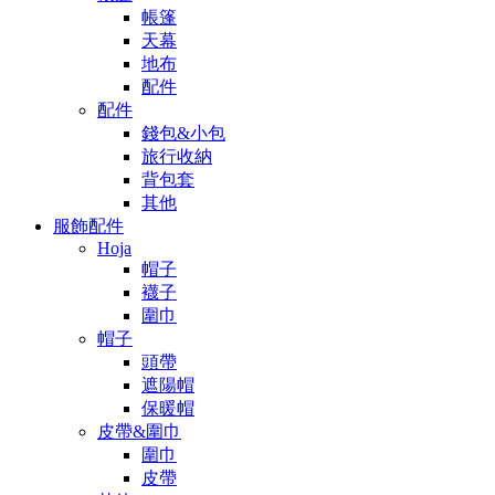
帳篷
天幕
地布
配件
配件
錢包&小包
旅行收納
背包套
其他
服飾配件
Hoja
帽子
襪子
圍巾
帽子
頭帶
遮陽帽
保暖帽
皮帶&圍巾
圍巾
皮帶