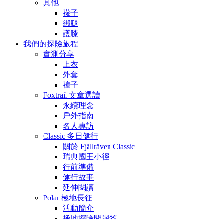
其他
襪子
綁腿
護膝
我們的探險旅程
實測分享
上衣
外套
褲子
Foxtrail 文章選讀
永續理念
戶外指南
名人專訪
Classic 多日健行
關於 Fjällräven Classic
瑞典國王小徑
行前準備
健行故事
延伸閱讀
Polar 極地長征
活動簡介
極地探險問與答