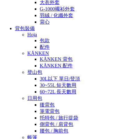
大衣外套
G-1000襯衫外套
羽絨 / 化纖外套
背心
背包裝備
Hoja
包款
配件
KÅNKEN
KÅNKEN 背包
KÅNKEN 配件
登山包
30L以下 單日/登頂
30~55L 短天數用
60~72L 長天數用
日用包
後背包
筆電背包
托特包 / 旅行提袋
側背包 / 肩背包
腰包 / 胸前包
帳篷