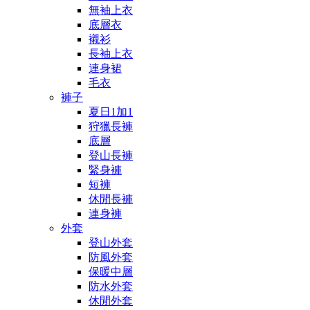
無袖上衣
底層衣
襯衫
長袖上衣
連身裙
毛衣
褲子
夏日1加1
狩獵長褲
底層
登山長褲
緊身褲
短褲
休閒長褲
連身褲
外套
登山外套
防風外套
保暖中層
防水外套
休閒外套