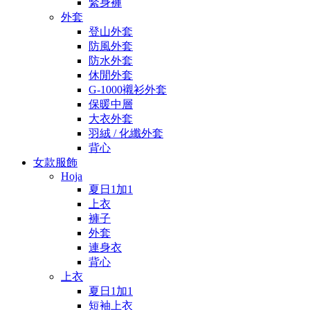
緊身褲
外套
登山外套
防風外套
防水外套
休閒外套
G-1000襯衫外套
保暖中層
大衣外套
羽絨 / 化纖外套
背心
女款服飾
Hoja
夏日1加1
上衣
褲子
外套
連身衣
背心
上衣
夏日1加1
短袖上衣