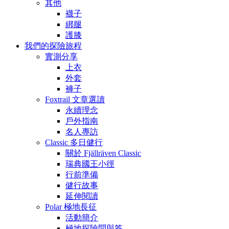
其他
襪子
綁腿
護膝
我們的探險旅程
實測分享
上衣
外套
褲子
Foxtrail 文章選讀
永續理念
戶外指南
名人專訪
Classic 多日健行
關於 Fjällräven Classic
瑞典國王小徑
行前準備
健行故事
延伸閱讀
Polar 極地長征
活動簡介
極地探險問與答