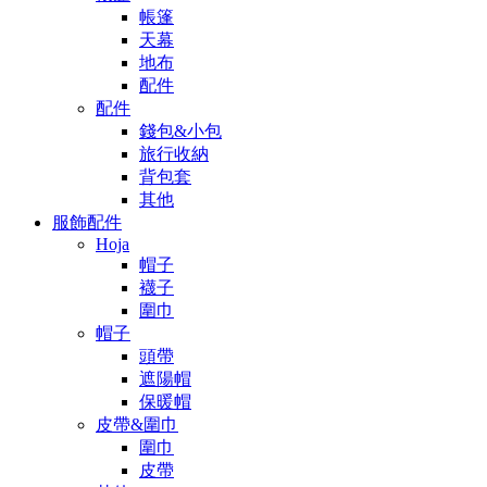
帳篷
天幕
地布
配件
配件
錢包&小包
旅行收納
背包套
其他
服飾配件
Hoja
帽子
襪子
圍巾
帽子
頭帶
遮陽帽
保暖帽
皮帶&圍巾
圍巾
皮帶