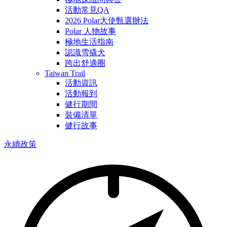
活動常見QA
2026 Polar大使甄選辦法
Polar 人物故事
極地生活指南
認識雪撬犬
跨出舒適圈
Taiwan Trail
活動資訊
活動報到
健行期間
裝備清單
健行故事
永續政策