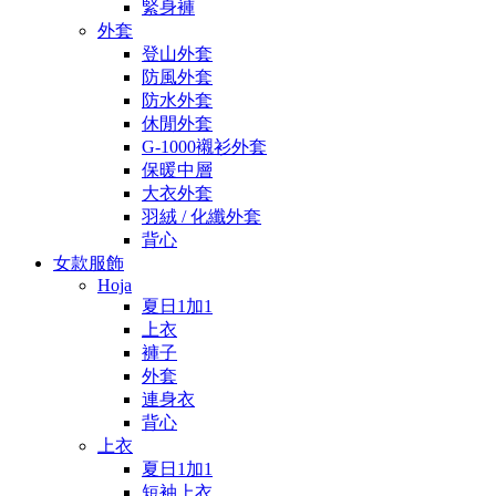
緊身褲
外套
登山外套
防風外套
防水外套
休閒外套
G-1000襯衫外套
保暖中層
大衣外套
羽絨 / 化纖外套
背心
女款服飾
Hoja
夏日1加1
上衣
褲子
外套
連身衣
背心
上衣
夏日1加1
短袖上衣