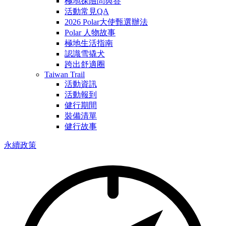
極地探險問與答
活動常見QA
2026 Polar大使甄選辦法
Polar 人物故事
極地生活指南
認識雪撬犬
跨出舒適圈
Taiwan Trail
活動資訊
活動報到
健行期間
裝備清單
健行故事
永續政策