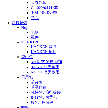
大衣外套
G-1000襯衫外套
羽絨 / 化纖外套
背心
背包裝備
Hoja
包款
配件
KÅNKEN
KÅNKEN 背包
KÅNKEN 配件
登山包
30L以下 單日/登頂
30~55L 短天數用
60~72L 長天數用
日用包
後背包
筆電背包
托特包 / 旅行提袋
側背包 / 肩背包
腰包 / 胸前包
帳篷