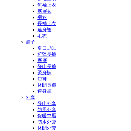
無袖上衣
底層衣
襯衫
長袖上衣
連身裙
毛衣
褲子
夏日1加1
狩獵長褲
底層
登山長褲
緊身褲
短褲
休閒長褲
連身褲
外套
登山外套
防風外套
保暖中層
防水外套
休閒外套