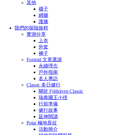
其他
襪子
綁腿
護膝
我們的探險旅程
實測分享
上衣
外套
褲子
Foxtrail 文章選讀
永續理念
戶外指南
名人專訪
Classic 多日健行
關於 Fjällräven Classic
瑞典國王小徑
行前準備
健行故事
延伸閱讀
Polar 極地長征
活動簡介