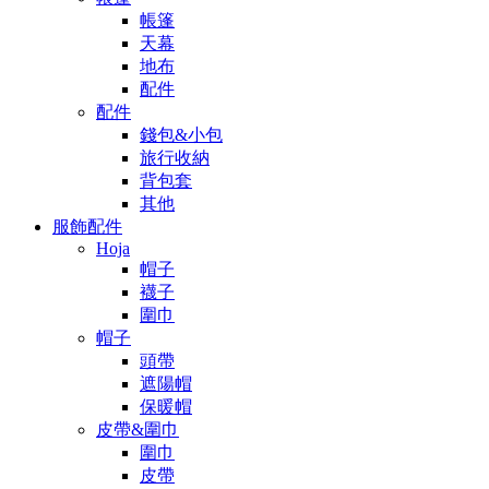
帳篷
天幕
地布
配件
配件
錢包&小包
旅行收納
背包套
其他
服飾配件
Hoja
帽子
襪子
圍巾
帽子
頭帶
遮陽帽
保暖帽
皮帶&圍巾
圍巾
皮帶