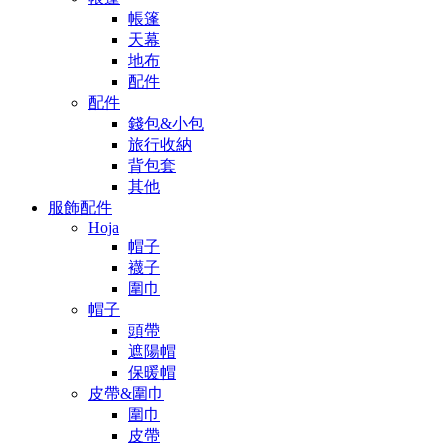
帳篷
天幕
地布
配件
配件
錢包&小包
旅行收納
背包套
其他
服飾配件
Hoja
帽子
襪子
圍巾
帽子
頭帶
遮陽帽
保暖帽
皮帶&圍巾
圍巾
皮帶