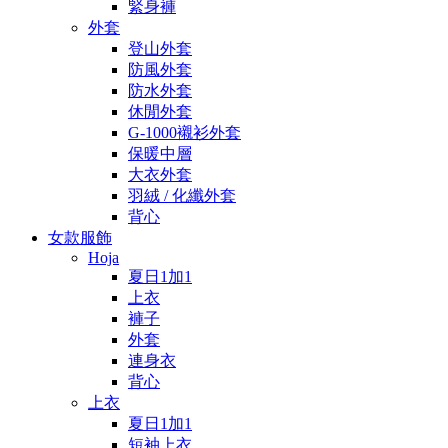
緊身褲
外套
登山外套
防風外套
防水外套
休閒外套
G-1000襯衫外套
保暖中層
大衣外套
羽絨 / 化纖外套
背心
女款服飾
Hoja
夏日1加1
上衣
褲子
外套
連身衣
背心
上衣
夏日1加1
短袖上衣