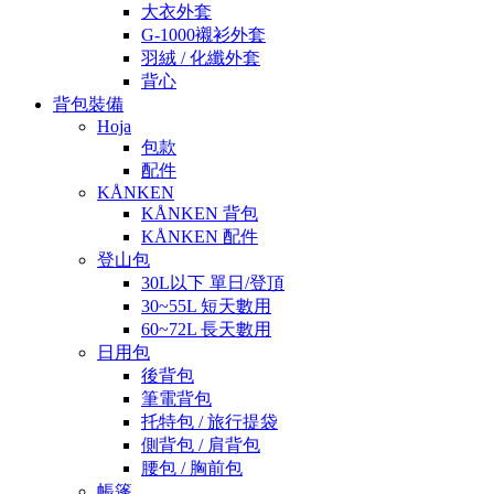
大衣外套
G-1000襯衫外套
羽絨 / 化纖外套
背心
背包裝備
Hoja
包款
配件
KÅNKEN
KÅNKEN 背包
KÅNKEN 配件
登山包
30L以下 單日/登頂
30~55L 短天數用
60~72L 長天數用
日用包
後背包
筆電背包
托特包 / 旅行提袋
側背包 / 肩背包
腰包 / 胸前包
帳篷