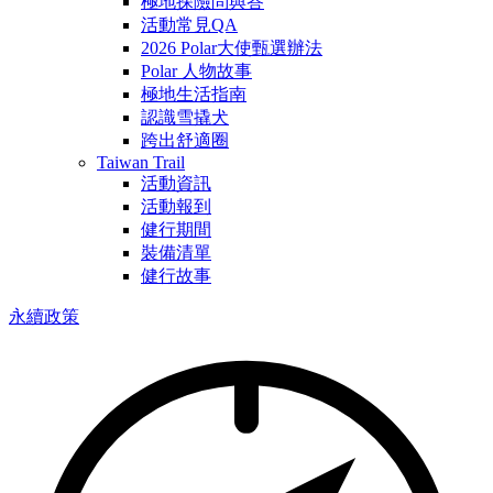
極地探險問與答
活動常見QA
2026 Polar大使甄選辦法
Polar 人物故事
極地生活指南
認識雪撬犬
跨出舒適圈
Taiwan Trail
活動資訊
活動報到
健行期間
裝備清單
健行故事
永續政策