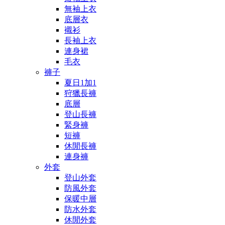
無袖上衣
底層衣
襯衫
長袖上衣
連身裙
毛衣
褲子
夏日1加1
狩獵長褲
底層
登山長褲
緊身褲
短褲
休閒長褲
連身褲
外套
登山外套
防風外套
保暖中層
防水外套
休閒外套