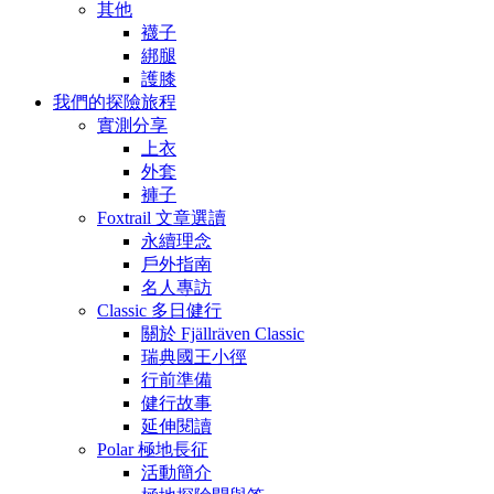
其他
襪子
綁腿
護膝
我們的探險旅程
實測分享
上衣
外套
褲子
Foxtrail 文章選讀
永續理念
戶外指南
名人專訪
Classic 多日健行
關於 Fjällräven Classic
瑞典國王小徑
行前準備
健行故事
延伸閱讀
Polar 極地長征
活動簡介