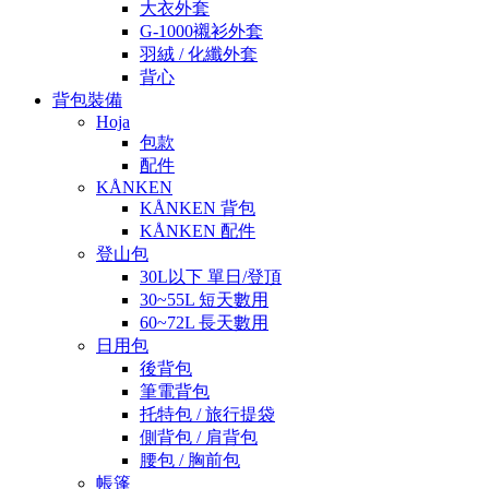
大衣外套
G-1000襯衫外套
羽絨 / 化纖外套
背心
背包裝備
Hoja
包款
配件
KÅNKEN
KÅNKEN 背包
KÅNKEN 配件
登山包
30L以下 單日/登頂
30~55L 短天數用
60~72L 長天數用
日用包
後背包
筆電背包
托特包 / 旅行提袋
側背包 / 肩背包
腰包 / 胸前包
帳篷