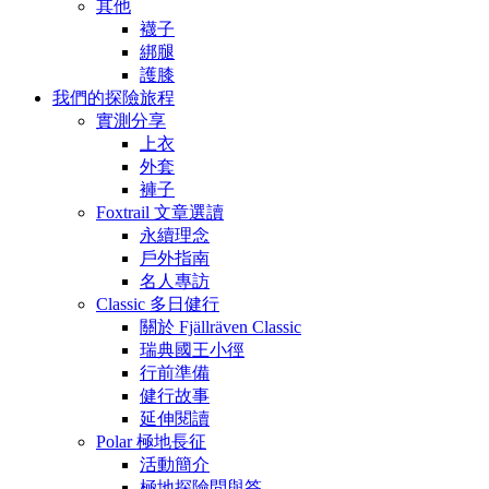
其他
襪子
綁腿
護膝
我們的探險旅程
實測分享
上衣
外套
褲子
Foxtrail 文章選讀
永續理念
戶外指南
名人專訪
Classic 多日健行
關於 Fjällräven Classic
瑞典國王小徑
行前準備
健行故事
延伸閱讀
Polar 極地長征
活動簡介
極地探險問與答