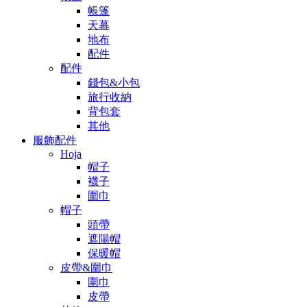
帳篷
天幕
地布
配件
配件
錢包&小包
旅行收納
背包套
其他
服飾配件
Hoja
帽子
襪子
圍巾
帽子
頭帶
遮陽帽
保暖帽
皮帶&圍巾
圍巾
皮帶