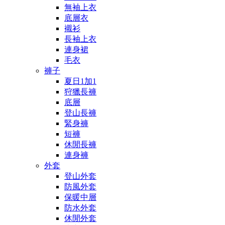
無袖上衣
底層衣
襯衫
長袖上衣
連身裙
毛衣
褲子
夏日1加1
狩獵長褲
底層
登山長褲
緊身褲
短褲
休閒長褲
連身褲
外套
登山外套
防風外套
保暖中層
防水外套
休閒外套