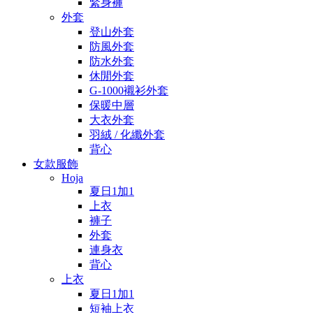
緊身褲
外套
登山外套
防風外套
防水外套
休閒外套
G-1000襯衫外套
保暖中層
大衣外套
羽絨 / 化纖外套
背心
女款服飾
Hoja
夏日1加1
上衣
褲子
外套
連身衣
背心
上衣
夏日1加1
短袖上衣