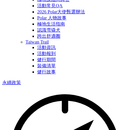
活動常見QA
2026 Polar大使甄選辦法
Polar 人物故事
極地生活指南
認識雪撬犬
跨出舒適圈
Taiwan Trail
活動資訊
活動報到
健行期間
裝備清單
健行故事
永續政策