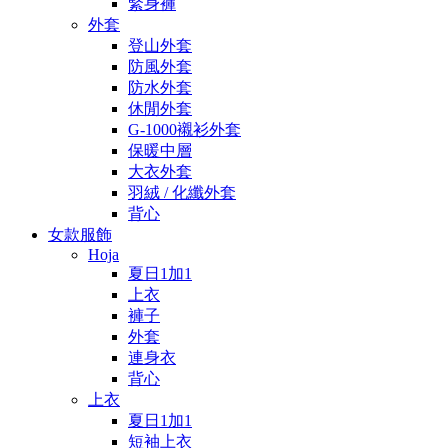
緊身褲
外套
登山外套
防風外套
防水外套
休閒外套
G-1000襯衫外套
保暖中層
大衣外套
羽絨 / 化纖外套
背心
女款服飾
Hoja
夏日1加1
上衣
褲子
外套
連身衣
背心
上衣
夏日1加1
短袖上衣