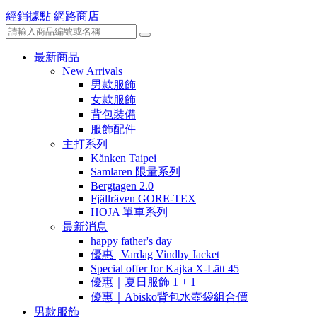
經銷據點
網路商店
最新商品
New Arrivals
男款服飾
女款服飾
背包裝備
服飾配件
主打系列
Kånken Taipei
Samlaren 限量系列
Bergtagen 2.0
Fjällräven GORE-TEX
HOJA 單車系列
最新消息
happy father's day
優惠 | Vardag Vindby Jacket
Special offer for Kajka X-Lätt 45
優惠｜夏日服飾 1 + 1
優惠｜Abisko背包水壺袋組合價
男款服飾