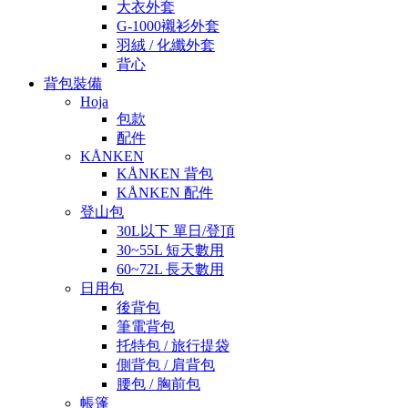
大衣外套
G-1000襯衫外套
羽絨 / 化纖外套
背心
背包裝備
Hoja
包款
配件
KÅNKEN
KÅNKEN 背包
KÅNKEN 配件
登山包
30L以下 單日/登頂
30~55L 短天數用
60~72L 長天數用
日用包
後背包
筆電背包
托特包 / 旅行提袋
側背包 / 肩背包
腰包 / 胸前包
帳篷