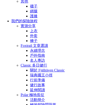
其他
襪子
綁腿
護膝
我們的探險旅程
實測分享
上衣
外套
褲子
Foxtrail 文章選讀
永續理念
戶外指南
名人專訪
Classic 多日健行
關於 Fjällräven Classic
瑞典國王小徑
行前準備
健行故事
延伸閱讀
Polar 極地長征
活動簡介
極地探險問與答