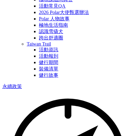
活動常見QA
2026 Polar大使甄選辦法
Polar 人物故事
極地生活指南
認識雪撬犬
跨出舒適圈
Taiwan Trail
活動資訊
活動報到
健行期間
裝備清單
健行故事
永續政策