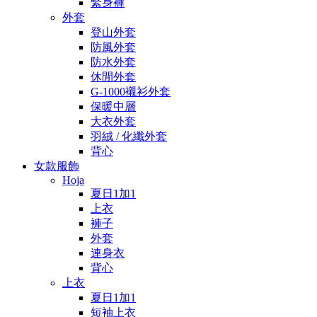
緊身褲
外套
登山外套
防風外套
防水外套
休閒外套
G-1000襯衫外套
保暖中層
大衣外套
羽絨 / 化纖外套
背心
女款服飾
Hoja
夏日1加1
上衣
褲子
外套
連身衣
背心
上衣
夏日1加1
短袖上衣