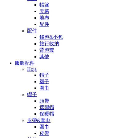
帳篷
天幕
地布
配件
配件
錢包&小包
旅行收納
背包套
其他
服飾配件
Hoja
帽子
襪子
圍巾
帽子
頭帶
遮陽帽
保暖帽
皮帶&圍巾
圍巾
皮帶