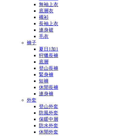
無袖上衣
底層衣
襯衫
長袖上衣
連身裙
毛衣
褲子
夏日1加1
狩獵長褲
底層
登山長褲
緊身褲
短褲
休閒長褲
連身褲
外套
登山外套
防風外套
保暖中層
防水外套
休閒外套