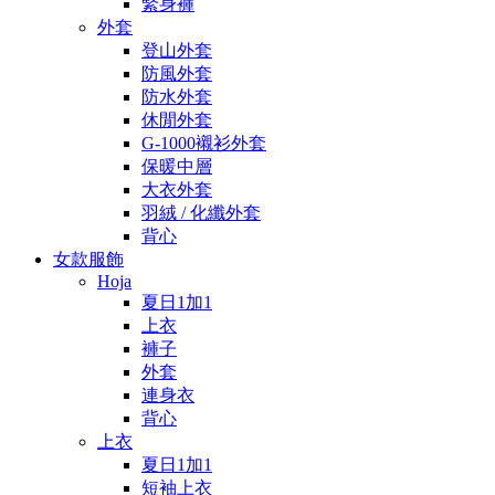
緊身褲
外套
登山外套
防風外套
防水外套
休閒外套
G-1000襯衫外套
保暖中層
大衣外套
羽絨 / 化纖外套
背心
女款服飾
Hoja
夏日1加1
上衣
褲子
外套
連身衣
背心
上衣
夏日1加1
短袖上衣