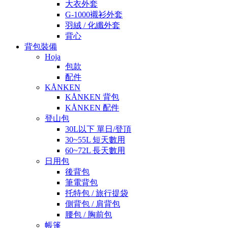
大衣外套
G-1000襯衫外套
羽絨 / 化纖外套
背心
背包裝備
Hoja
包款
配件
KÅNKEN
KÅNKEN 背包
KÅNKEN 配件
登山包
30L以下 單日/登頂
30~55L 短天數用
60~72L 長天數用
日用包
後背包
筆電背包
托特包 / 旅行提袋
側背包 / 肩背包
腰包 / 胸前包
帳篷