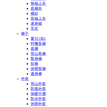
無袖上衣
底層衣
襯衫
長袖上衣
連身裙
毛衣
褲子
夏日1加1
狩獵長褲
底層
登山長褲
緊身褲
短褲
休閒長褲
連身褲
外套
登山外套
防風外套
保暖中層
防水外套
休閒外套