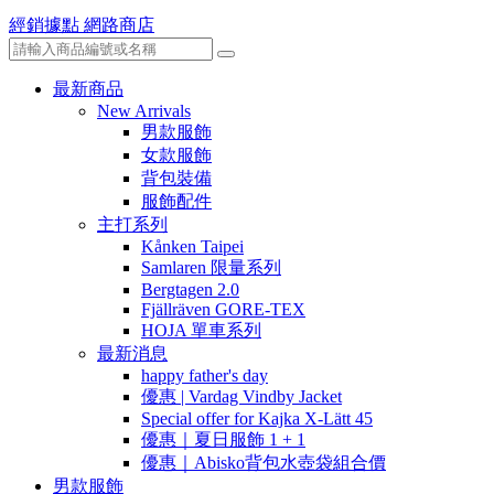
經銷據點
網路商店
最新商品
New Arrivals
男款服飾
女款服飾
背包裝備
服飾配件
主打系列
Kånken Taipei
Samlaren 限量系列
Bergtagen 2.0
Fjällräven GORE-TEX
HOJA 單車系列
最新消息
happy father's day
優惠 | Vardag Vindby Jacket
Special offer for Kajka X-Lätt 45
優惠｜夏日服飾 1 + 1
優惠｜Abisko背包水壺袋組合價
男款服飾