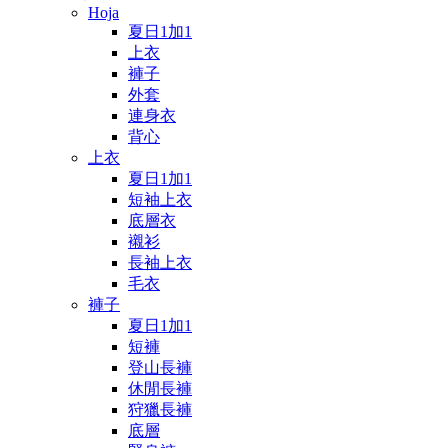
Hoja
夏日1加1
上衣
褲子
外套
連身衣
背心
上衣
夏日1加1
短袖上衣
底層衣
襯衫
長袖上衣
毛衣
褲子
夏日1加1
短褲
登山長褲
休閒長褲
狩獵長褲
底層