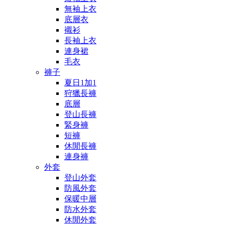
無袖上衣
底層衣
襯衫
長袖上衣
連身裙
毛衣
褲子
夏日1加1
狩獵長褲
底層
登山長褲
緊身褲
短褲
休閒長褲
連身褲
外套
登山外套
防風外套
保暖中層
防水外套
休閒外套