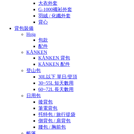
大衣外套
G-1000襯衫外套
羽絨 / 化纖外套
背心
背包裝備
Hoja
包款
配件
KÅNKEN
KÅNKEN 背包
KÅNKEN 配件
登山包
30L以下 單日/登頂
30~55L 短天數用
60~72L 長天數用
日用包
後背包
筆電背包
托特包 / 旅行提袋
側背包 / 肩背包
腰包 / 胸前包
帳篷