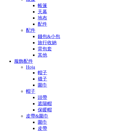
帳篷
天幕
地布
配件
配件
錢包&小包
旅行收納
背包套
其他
服飾配件
Hoja
帽子
襪子
圍巾
帽子
頭帶
遮陽帽
保暖帽
皮帶&圍巾
圍巾
皮帶