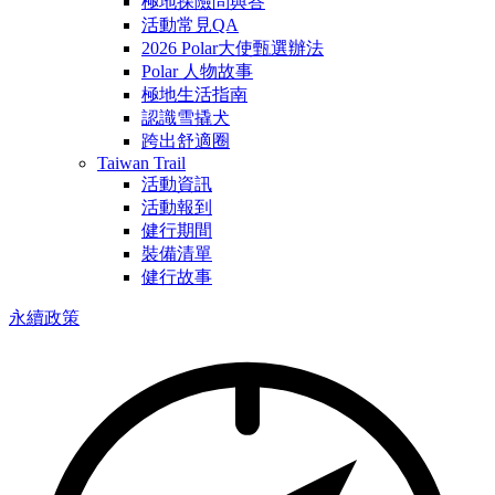
極地探險問與答
活動常見QA
2026 Polar大使甄選辦法
Polar 人物故事
極地生活指南
認識雪撬犬
跨出舒適圈
Taiwan Trail
活動資訊
活動報到
健行期間
裝備清單
健行故事
永續政策