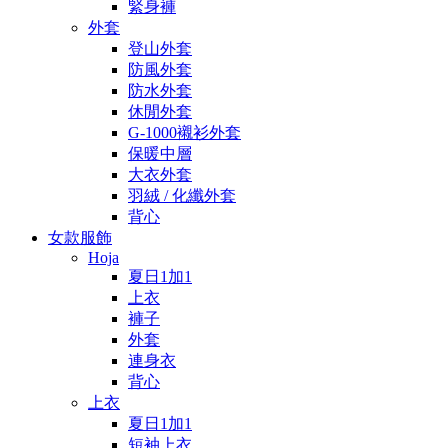
緊身褲
外套
登山外套
防風外套
防水外套
休閒外套
G-1000襯衫外套
保暖中層
大衣外套
羽絨 / 化纖外套
背心
女款服飾
Hoja
夏日1加1
上衣
褲子
外套
連身衣
背心
上衣
夏日1加1
短袖上衣