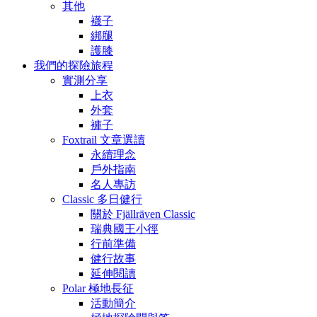
其他
襪子
綁腿
護膝
我們的探險旅程
實測分享
上衣
外套
褲子
Foxtrail 文章選讀
永續理念
戶外指南
名人專訪
Classic 多日健行
關於 Fjällräven Classic
瑞典國王小徑
行前準備
健行故事
延伸閱讀
Polar 極地長征
活動簡介