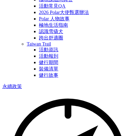
活動常見QA
2026 Polar大使甄選辦法
Polar 人物故事
極地生活指南
認識雪撬犬
跨出舒適圈
Taiwan Trail
活動資訊
活動報到
健行期間
裝備清單
健行故事
永續政策