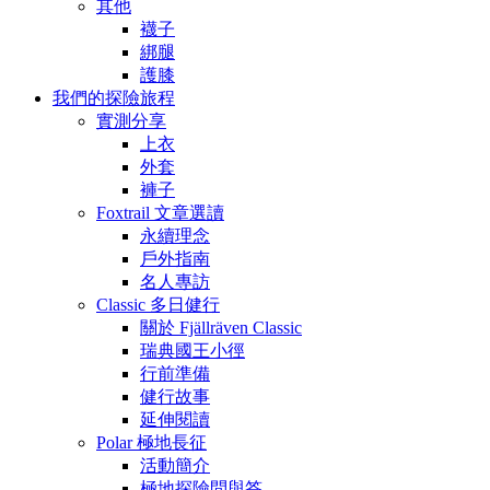
其他
襪子
綁腿
護膝
我們的探險旅程
實測分享
上衣
外套
褲子
Foxtrail 文章選讀
永續理念
戶外指南
名人專訪
Classic 多日健行
關於 Fjällräven Classic
瑞典國王小徑
行前準備
健行故事
延伸閱讀
Polar 極地長征
活動簡介
極地探險問與答