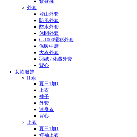
緊身褲
外套
登山外套
防風外套
防水外套
休閒外套
G-1000襯衫外套
保暖中層
大衣外套
羽絨 / 化纖外套
背心
女款服飾
Hoja
夏日1加1
上衣
褲子
外套
連身衣
背心
上衣
夏日1加1
短袖上衣