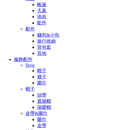
帳篷
天幕
地布
配件
配件
錢包&小包
旅行收納
背包套
其他
服飾配件
Hoja
帽子
襪子
圍巾
帽子
頭帶
遮陽帽
保暖帽
皮帶&圍巾
圍巾
皮帶