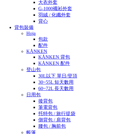
大衣外套
G-1000襯衫外套
羽絨 / 化纖外套
背心
背包裝備
Hoja
包款
配件
KÅNKEN
KÅNKEN 背包
KÅNKEN 配件
登山包
30L以下 單日/登頂
30~55L 短天數用
60~72L 長天數用
日用包
後背包
筆電背包
托特包 / 旅行提袋
側背包 / 肩背包
腰包 / 胸前包
帳篷