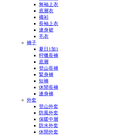
無袖上衣
底層衣
襯衫
長袖上衣
連身裙
毛衣
褲子
夏日1加1
狩獵長褲
底層
登山長褲
緊身褲
短褲
休閒長褲
連身褲
外套
登山外套
防風外套
保暖中層
防水外套
休閒外套