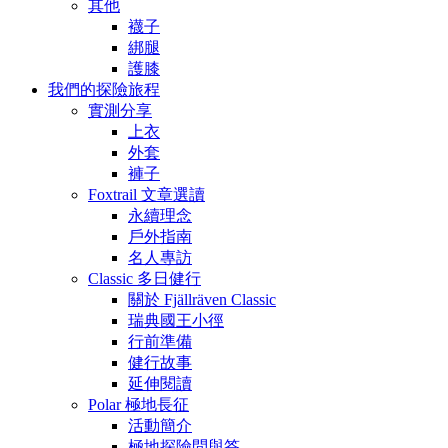
其他
襪子
綁腿
護膝
我們的探險旅程
實測分享
上衣
外套
褲子
Foxtrail 文章選讀
永續理念
戶外指南
名人專訪
Classic 多日健行
關於 Fjällräven Classic
瑞典國王小徑
行前準備
健行故事
延伸閱讀
Polar 極地長征
活動簡介
極地探險問與答