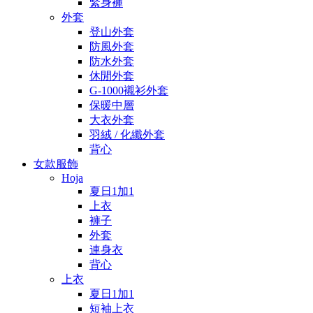
緊身褲
外套
登山外套
防風外套
防水外套
休閒外套
G-1000襯衫外套
保暖中層
大衣外套
羽絨 / 化纖外套
背心
女款服飾
Hoja
夏日1加1
上衣
褲子
外套
連身衣
背心
上衣
夏日1加1
短袖上衣