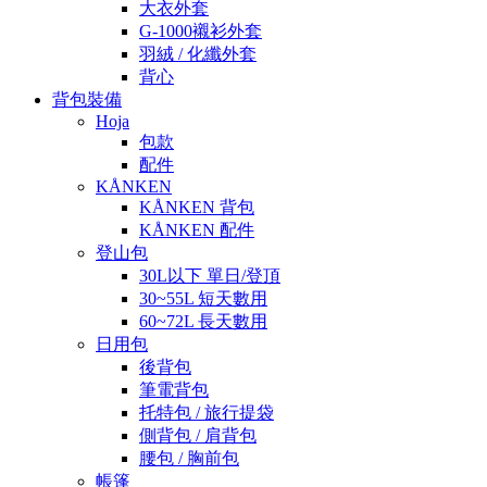
大衣外套
G-1000襯衫外套
羽絨 / 化纖外套
背心
背包裝備
Hoja
包款
配件
KÅNKEN
KÅNKEN 背包
KÅNKEN 配件
登山包
30L以下 單日/登頂
30~55L 短天數用
60~72L 長天數用
日用包
後背包
筆電背包
托特包 / 旅行提袋
側背包 / 肩背包
腰包 / 胸前包
帳篷