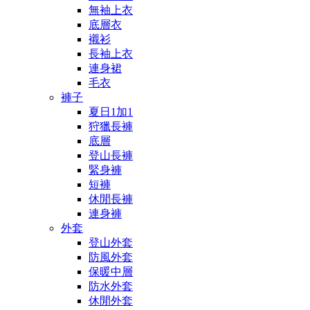
無袖上衣
底層衣
襯衫
長袖上衣
連身裙
毛衣
褲子
夏日1加1
狩獵長褲
底層
登山長褲
緊身褲
短褲
休閒長褲
連身褲
外套
登山外套
防風外套
保暖中層
防水外套
休閒外套