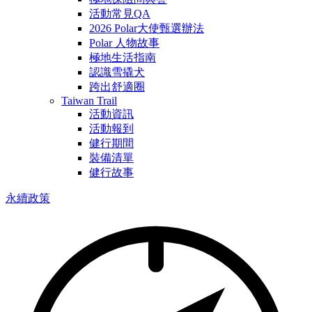
活動常見QA
2026 Polar大使甄選辦法
Polar 人物故事
極地生活指南
認識雪撬犬
跨出舒適圈
Taiwan Trail
活動資訊
活動報到
健行期間
裝備清單
健行故事
永續政策