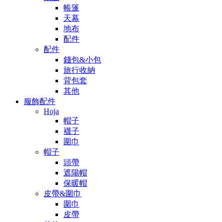
帳篷
天幕
地布
配件
配件
錢包&小包
旅行收納
背包套
其他
服飾配件
Hoja
帽子
襪子
圍巾
帽子
頭帶
遮陽帽
保暖帽
皮帶&圍巾
圍巾
皮帶