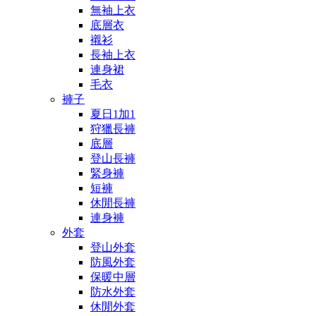
無袖上衣
底層衣
襯衫
長袖上衣
連身裙
毛衣
褲子
夏日1加1
狩獵長褲
底層
登山長褲
緊身褲
短褲
休閒長褲
連身褲
外套
登山外套
防風外套
保暖中層
防水外套
休閒外套