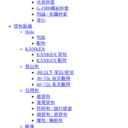
大衣外套
G-1000襯衫外套
羽絨 / 化纖外套
背心
背包裝備
Hoja
包款
配件
KÅNKEN
KÅNKEN 背包
KÅNKEN 配件
登山包
30L以下 單日/登頂
30~55L 短天數用
60~72L 長天數用
日用包
後背包
筆電背包
托特包 / 旅行提袋
側背包 / 肩背包
腰包 / 胸前包
帳篷