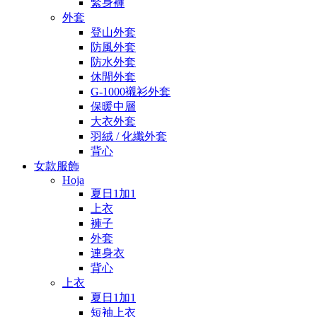
緊身褲
外套
登山外套
防風外套
防水外套
休閒外套
G-1000襯衫外套
保暖中層
大衣外套
羽絨 / 化纖外套
背心
女款服飾
Hoja
夏日1加1
上衣
褲子
外套
連身衣
背心
上衣
夏日1加1
短袖上衣