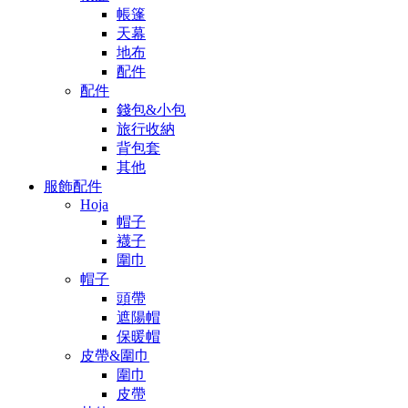
帳篷
天幕
地布
配件
配件
錢包&小包
旅行收納
背包套
其他
服飾配件
Hoja
帽子
襪子
圍巾
帽子
頭帶
遮陽帽
保暖帽
皮帶&圍巾
圍巾
皮帶