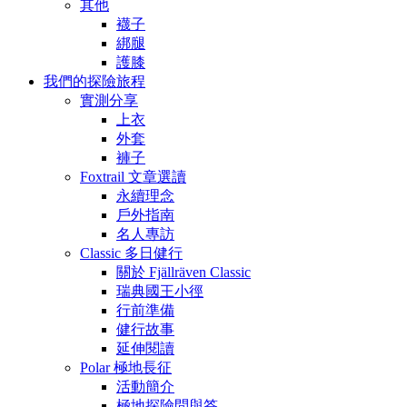
其他
襪子
綁腿
護膝
我們的探險旅程
實測分享
上衣
外套
褲子
Foxtrail 文章選讀
永續理念
戶外指南
名人專訪
Classic 多日健行
關於 Fjällräven Classic
瑞典國王小徑
行前準備
健行故事
延伸閱讀
Polar 極地長征
活動簡介
極地探險問與答