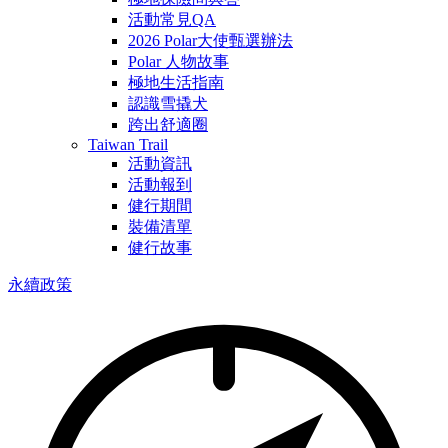
活動常見QA
2026 Polar大使甄選辦法
Polar 人物故事
極地生活指南
認識雪撬犬
跨出舒適圈
Taiwan Trail
活動資訊
活動報到
健行期間
裝備清單
健行故事
永續政策