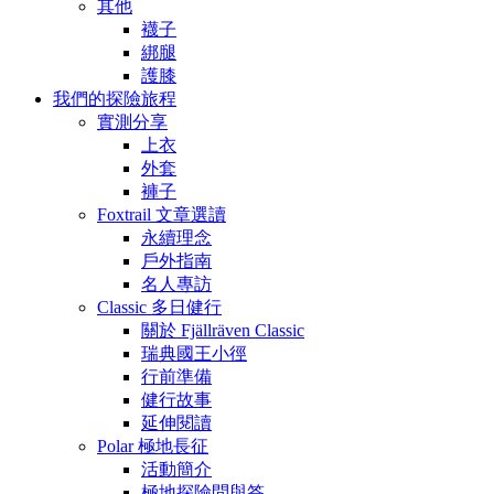
其他
襪子
綁腿
護膝
我們的探險旅程
實測分享
上衣
外套
褲子
Foxtrail 文章選讀
永續理念
戶外指南
名人專訪
Classic 多日健行
關於 Fjällräven Classic
瑞典國王小徑
行前準備
健行故事
延伸閱讀
Polar 極地長征
活動簡介
極地探險問與答