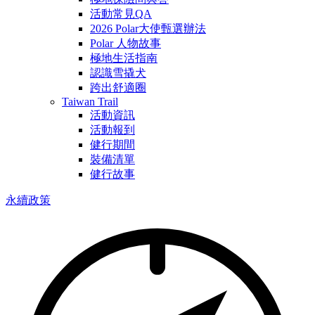
活動常見QA
2026 Polar大使甄選辦法
Polar 人物故事
極地生活指南
認識雪撬犬
跨出舒適圈
Taiwan Trail
活動資訊
活動報到
健行期間
裝備清單
健行故事
永續政策