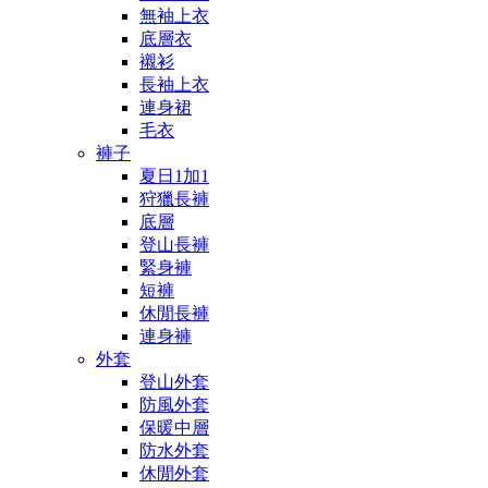
無袖上衣
底層衣
襯衫
長袖上衣
連身裙
毛衣
褲子
夏日1加1
狩獵長褲
底層
登山長褲
緊身褲
短褲
休閒長褲
連身褲
外套
登山外套
防風外套
保暖中層
防水外套
休閒外套