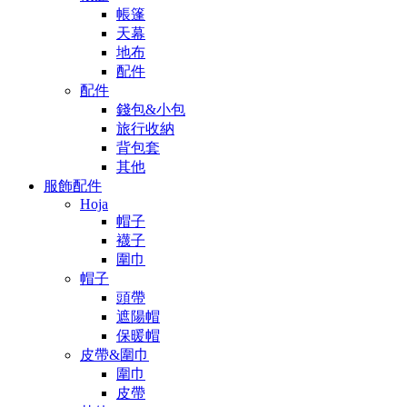
帳篷
天幕
地布
配件
配件
錢包&小包
旅行收納
背包套
其他
服飾配件
Hoja
帽子
襪子
圍巾
帽子
頭帶
遮陽帽
保暖帽
皮帶&圍巾
圍巾
皮帶