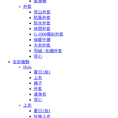
緊身褲
外套
登山外套
防風外套
防水外套
休閒外套
G-1000襯衫外套
保暖中層
大衣外套
羽絨 / 化纖外套
背心
女款服飾
Hoja
夏日1加1
上衣
褲子
外套
連身衣
背心
上衣
夏日1加1
短袖上衣