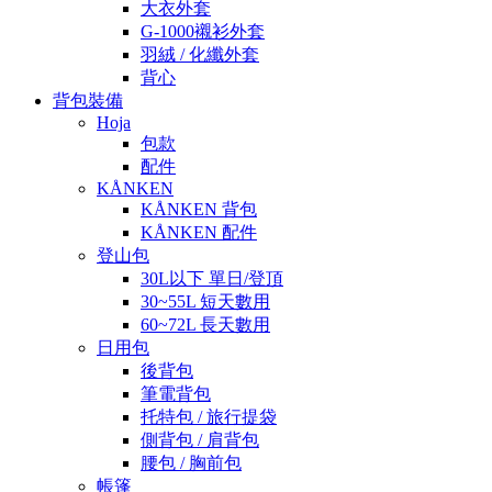
大衣外套
G-1000襯衫外套
羽絨 / 化纖外套
背心
背包裝備
Hoja
包款
配件
KÅNKEN
KÅNKEN 背包
KÅNKEN 配件
登山包
30L以下 單日/登頂
30~55L 短天數用
60~72L 長天數用
日用包
後背包
筆電背包
托特包 / 旅行提袋
側背包 / 肩背包
腰包 / 胸前包
帳篷