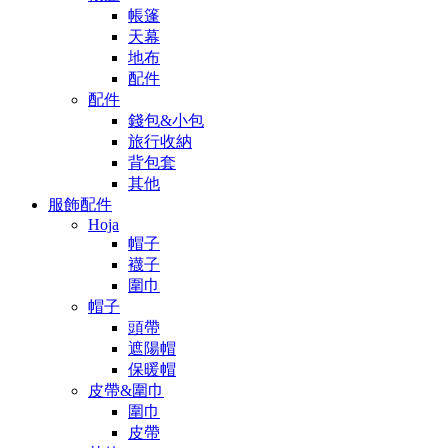
帳篷
天幕
地布
配件
配件
錢包&小包
旅行收納
背包套
其他
服飾配件
Hoja
帽子
襪子
圍巾
帽子
頭帶
遮陽帽
保暖帽
皮帶&圍巾
圍巾
皮帶