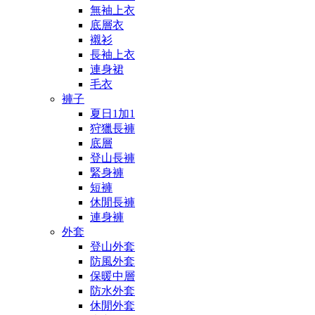
無袖上衣
底層衣
襯衫
長袖上衣
連身裙
毛衣
褲子
夏日1加1
狩獵長褲
底層
登山長褲
緊身褲
短褲
休閒長褲
連身褲
外套
登山外套
防風外套
保暖中層
防水外套
休閒外套