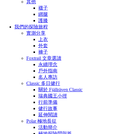
其他
襪子
綁腿
護膝
我們的探險旅程
實測分享
上衣
外套
褲子
Foxtrail 文章選讀
永續理念
戶外指南
名人專訪
Classic 多日健行
關於 Fjällräven Classic
瑞典國王小徑
行前準備
健行故事
延伸閱讀
Polar 極地長征
活動簡介
極地探險問與答