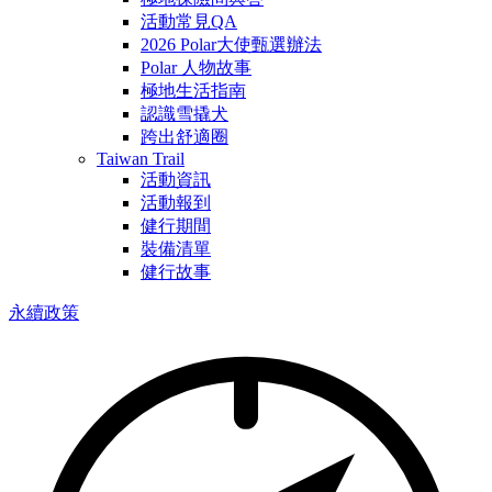
活動常見QA
2026 Polar大使甄選辦法
Polar 人物故事
極地生活指南
認識雪撬犬
跨出舒適圈
Taiwan Trail
活動資訊
活動報到
健行期間
裝備清單
健行故事
永續政策