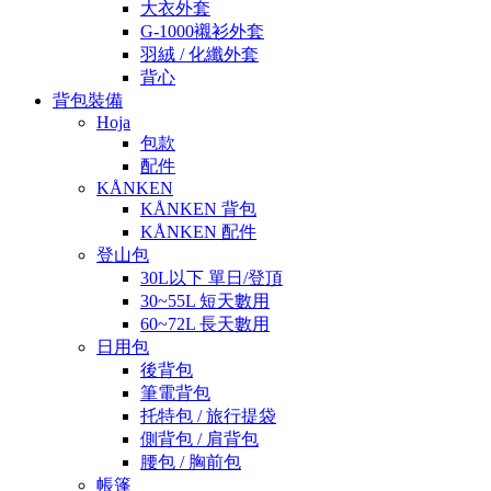
大衣外套
G-1000襯衫外套
羽絨 / 化纖外套
背心
背包裝備
Hoja
包款
配件
KÅNKEN
KÅNKEN 背包
KÅNKEN 配件
登山包
30L以下 單日/登頂
30~55L 短天數用
60~72L 長天數用
日用包
後背包
筆電背包
托特包 / 旅行提袋
側背包 / 肩背包
腰包 / 胸前包
帳篷