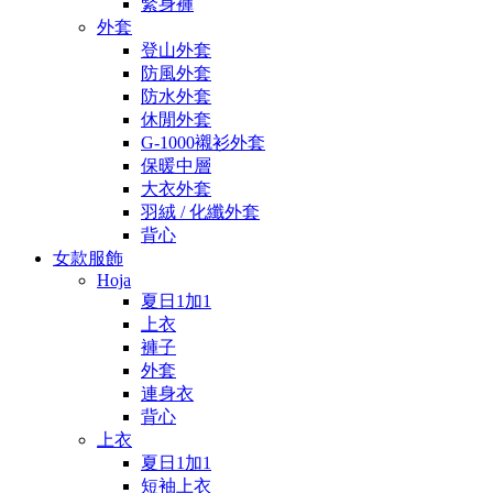
緊身褲
外套
登山外套
防風外套
防水外套
休閒外套
G-1000襯衫外套
保暖中層
大衣外套
羽絨 / 化纖外套
背心
女款服飾
Hoja
夏日1加1
上衣
褲子
外套
連身衣
背心
上衣
夏日1加1
短袖上衣