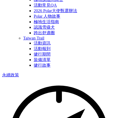
活動常見QA
2026 Polar大使甄選辦法
Polar 人物故事
極地生活指南
認識雪撬犬
跨出舒適圈
Taiwan Trail
活動資訊
活動報到
健行期間
裝備清單
健行故事
永續政策