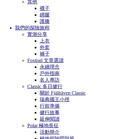
其他
襪子
綁腿
護膝
我們的探險旅程
實測分享
上衣
外套
褲子
Foxtrail 文章選讀
永續理念
戶外指南
名人專訪
Classic 多日健行
關於 Fjällräven Classic
瑞典國王小徑
行前準備
健行故事
延伸閱讀
Polar 極地長征
活動簡介
極地探險問與答