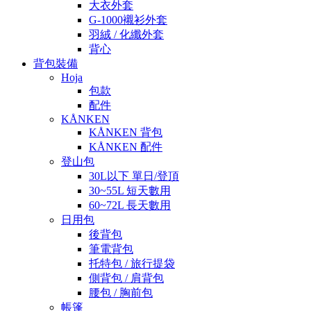
大衣外套
G-1000襯衫外套
羽絨 / 化纖外套
背心
背包裝備
Hoja
包款
配件
KÅNKEN
KÅNKEN 背包
KÅNKEN 配件
登山包
30L以下 單日/登頂
30~55L 短天數用
60~72L 長天數用
日用包
後背包
筆電背包
托特包 / 旅行提袋
側背包 / 肩背包
腰包 / 胸前包
帳篷