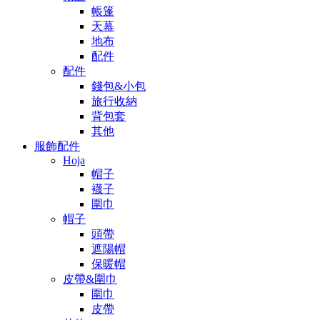
帳篷
天幕
地布
配件
配件
錢包&小包
旅行收納
背包套
其他
服飾配件
Hoja
帽子
襪子
圍巾
帽子
頭帶
遮陽帽
保暖帽
皮帶&圍巾
圍巾
皮帶