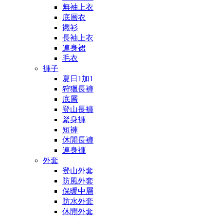
無袖上衣
底層衣
襯衫
長袖上衣
連身裙
毛衣
褲子
夏日1加1
狩獵長褲
底層
登山長褲
緊身褲
短褲
休閒長褲
連身褲
外套
登山外套
防風外套
保暖中層
防水外套
休閒外套