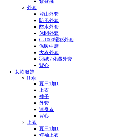
緊身褲
外套
登山外套
防風外套
防水外套
休閒外套
G-1000襯衫外套
保暖中層
大衣外套
羽絨 / 化纖外套
背心
女款服飾
Hoja
夏日1加1
上衣
褲子
外套
連身衣
背心
上衣
夏日1加1
短袖上衣