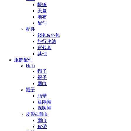
帳篷
天幕
地布
配件
配件
錢包&小包
旅行收納
背包套
其他
服飾配件
Hoja
帽子
襪子
圍巾
帽子
頭帶
遮陽帽
保暖帽
皮帶&圍巾
圍巾
皮帶