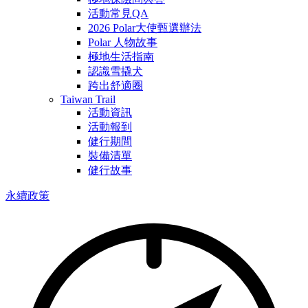
活動常見QA
2026 Polar大使甄選辦法
Polar 人物故事
極地生活指南
認識雪撬犬
跨出舒適圈
Taiwan Trail
活動資訊
活動報到
健行期間
裝備清單
健行故事
永續政策