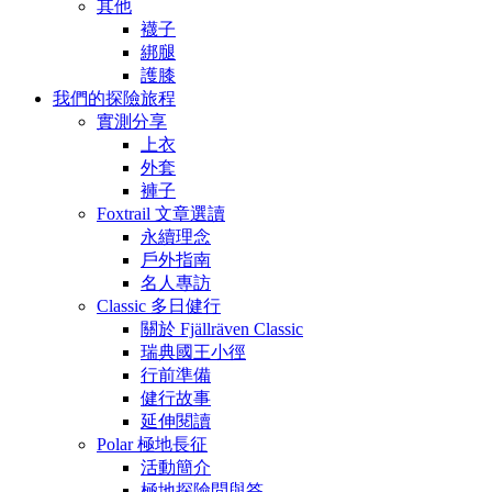
其他
襪子
綁腿
護膝
我們的探險旅程
實測分享
上衣
外套
褲子
Foxtrail 文章選讀
永續理念
戶外指南
名人專訪
Classic 多日健行
關於 Fjällräven Classic
瑞典國王小徑
行前準備
健行故事
延伸閱讀
Polar 極地長征
活動簡介
極地探險問與答