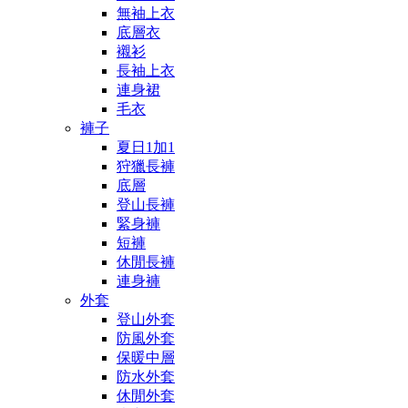
無袖上衣
底層衣
襯衫
長袖上衣
連身裙
毛衣
褲子
夏日1加1
狩獵長褲
底層
登山長褲
緊身褲
短褲
休閒長褲
連身褲
外套
登山外套
防風外套
保暖中層
防水外套
休閒外套