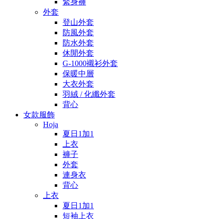
緊身褲
外套
登山外套
防風外套
防水外套
休閒外套
G-1000襯衫外套
保暖中層
大衣外套
羽絨 / 化纖外套
背心
女款服飾
Hoja
夏日1加1
上衣
褲子
外套
連身衣
背心
上衣
夏日1加1
短袖上衣