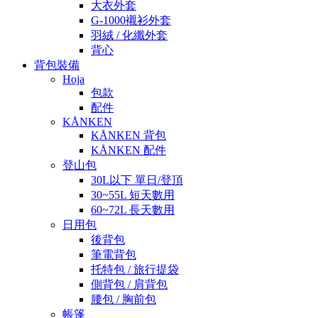
大衣外套
G-1000襯衫外套
羽絨 / 化纖外套
背心
背包裝備
Hoja
包款
配件
KÅNKEN
KÅNKEN 背包
KÅNKEN 配件
登山包
30L以下 單日/登頂
30~55L 短天數用
60~72L 長天數用
日用包
後背包
筆電背包
托特包 / 旅行提袋
側背包 / 肩背包
腰包 / 胸前包
帳篷