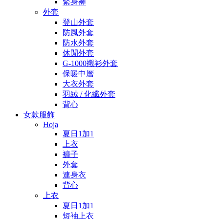
緊身褲
外套
登山外套
防風外套
防水外套
休閒外套
G-1000襯衫外套
保暖中層
大衣外套
羽絨 / 化纖外套
背心
女款服飾
Hoja
夏日1加1
上衣
褲子
外套
連身衣
背心
上衣
夏日1加1
短袖上衣