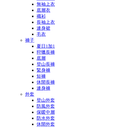
無袖上衣
底層衣
襯衫
長袖上衣
連身裙
毛衣
褲子
夏日1加1
狩獵長褲
底層
登山長褲
緊身褲
短褲
休閒長褲
連身褲
外套
登山外套
防風外套
保暖中層
防水外套
休閒外套