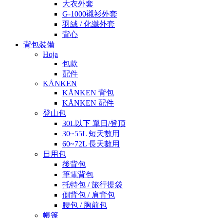
大衣外套
G-1000襯衫外套
羽絨 / 化纖外套
背心
背包裝備
Hoja
包款
配件
KÅNKEN
KÅNKEN 背包
KÅNKEN 配件
登山包
30L以下 單日/登頂
30~55L 短天數用
60~72L 長天數用
日用包
後背包
筆電背包
托特包 / 旅行提袋
側背包 / 肩背包
腰包 / 胸前包
帳篷