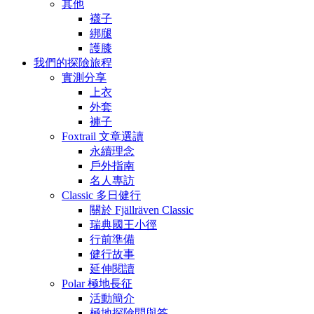
其他
襪子
綁腿
護膝
我們的探險旅程
實測分享
上衣
外套
褲子
Foxtrail 文章選讀
永續理念
戶外指南
名人專訪
Classic 多日健行
關於 Fjällräven Classic
瑞典國王小徑
行前準備
健行故事
延伸閱讀
Polar 極地長征
活動簡介
極地探險問與答