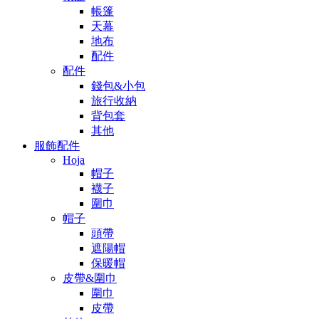
帳篷
天幕
地布
配件
配件
錢包&小包
旅行收納
背包套
其他
服飾配件
Hoja
帽子
襪子
圍巾
帽子
頭帶
遮陽帽
保暖帽
皮帶&圍巾
圍巾
皮帶