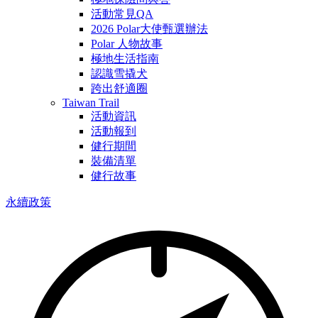
活動常見QA
2026 Polar大使甄選辦法
Polar 人物故事
極地生活指南
認識雪撬犬
跨出舒適圈
Taiwan Trail
活動資訊
活動報到
健行期間
裝備清單
健行故事
永續政策